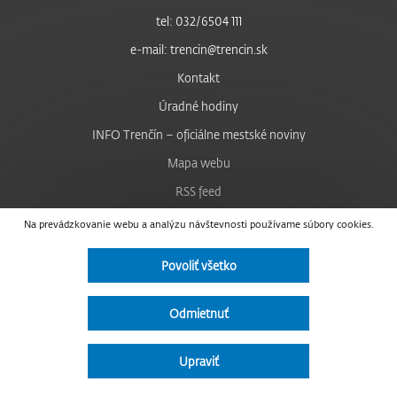
tel: 032/6504 111
e-mail: trencin@trencin.sk
Kontakt
Úradné hodiny
INFO Trenčín – oficiálne mestské noviny
Mapa webu
RSS feed
Nastavenie cookies
Na prevádzkovanie webu a analýzu návštevnosti používame súbory cookies.
Facebook
Povoliť všetko
YouTube
Instagram
Odmietnuť
Vyhlásenie o prístupnosti
Upraviť