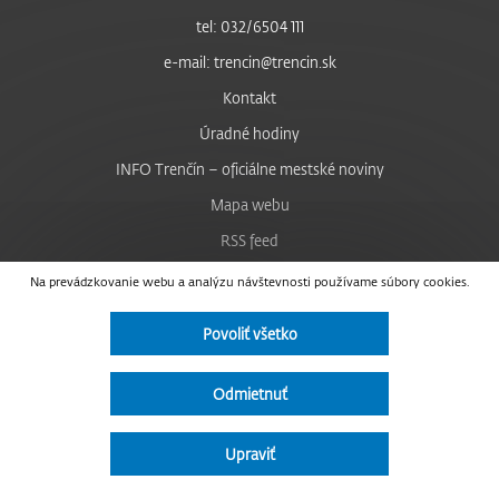
tel: 032/6504 111
e-mail: trencin@trencin.sk
Kontakt
Úradné hodiny
INFO Trenčín – oficiálne mestské noviny
Mapa webu
RSS feed
Nastavenie cookies
Na prevádzkovanie webu a analýzu návštevnosti používame súbory cookies.
Facebook
Povoliť všetko
YouTube
Instagram
Odmietnuť
Vyhlásenie o prístupnosti
Upraviť