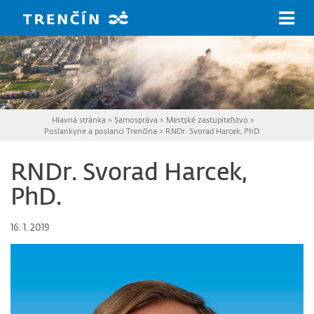
Prejsť na hlavný obsah
Hlavná stránka
>
Samospráva
>
Mestské zastupiteľstvo
>
Poslankyne a poslanci Trenčína
>
RNDr. Svorad Harcek, PhD.
RNDr. Svorad Harcek,
PhD.
16. 1. 2019