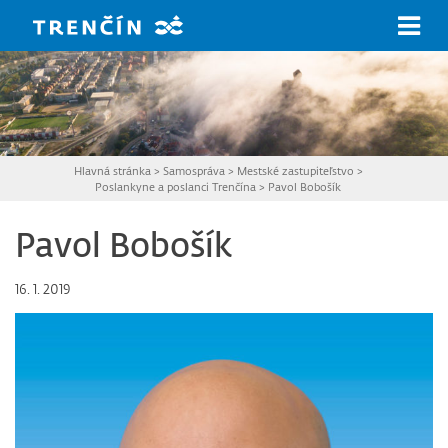
Prejsť na hlavný obsah
Hlavná stránka
>
Samospráva
>
Mestské zastupiteľstvo
>
Poslankyne a poslanci Trenčína
>
Pavol Bobošík
Pavol Bobošík
16. 1. 2019