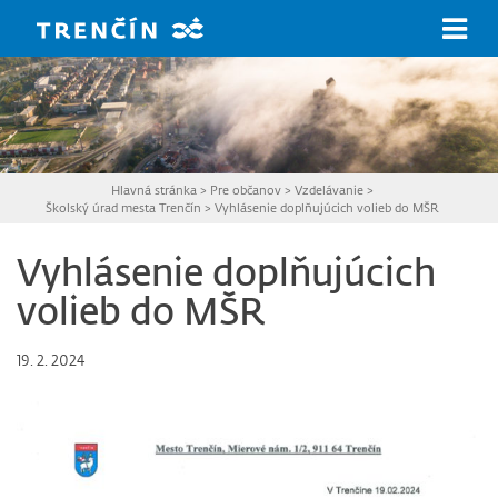
Prejsť na hlavný obsah
Hlavná stránka
>
Pre občanov
>
Vzdelávanie
>
Školský úrad mesta Trenčín
>
Vyhlásenie doplňujúcich volieb do MŠR
Vyhlásenie doplňujúcich
volieb do MŠR
19. 2. 2024