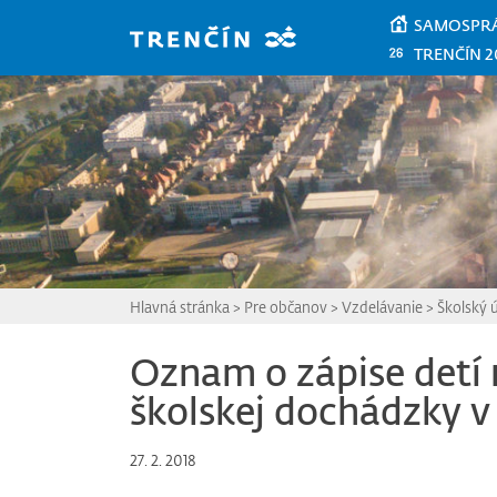
Prejsť na hlavný obsah
SAMOSPR
TRENČÍN 2
Hlavná stránka
>
Pre občanov
>
Vzdelávanie
>
Školský 
Oznam o zápise detí 
školskej dochádzky v
27. 2. 2018