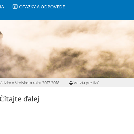
IÁ
OTÁZKY A ODPOVEDE
hádzky v školskom roku 2017:2018
Verzia pre tlač
Čítajte ďalej