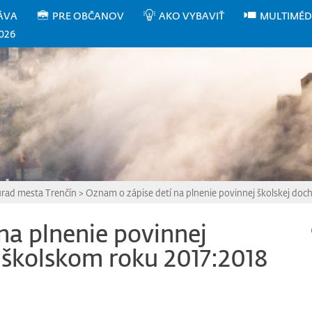
ÁVA
PRE OBČANOV
AKO VYBAVIŤ
MULTIMÉD
026
úrad mesta Trenčín
>
Oznam o zápise detí na plnenie povinnej školskej doc
na plnenie povinnej
 školskom roku 2017:2018