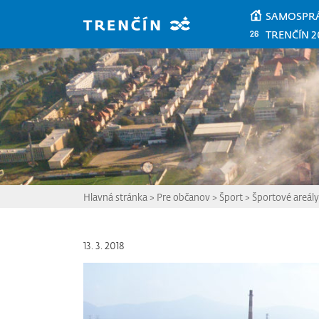
Prejsť na hlavný obsah
SAMOSPR
TRENČÍN 2
Hlavná stránka
>
Pre občanov
>
Šport
>
Športové areály
13. 3. 2018