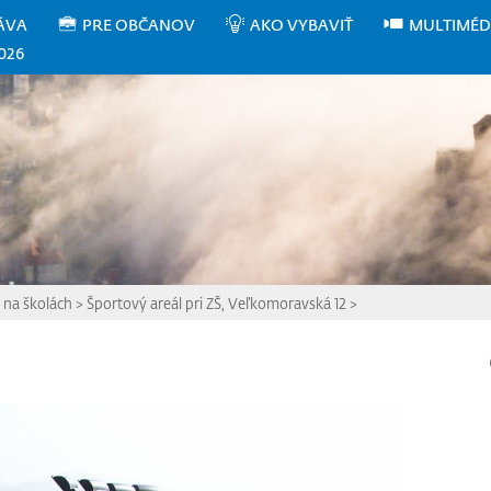
ÁVA
PRE OBČANOV
AKO VYBAVIŤ
MULTIMÉD
026
 na školách
>
Športový areál pri ZŠ, Veľkomoravská 12
>