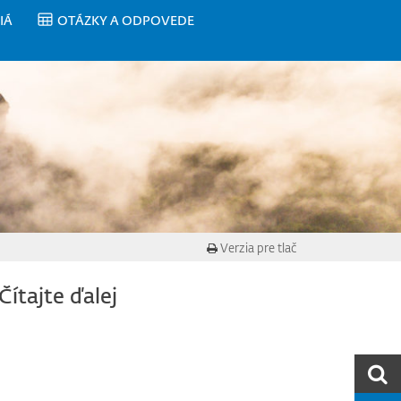
IÁ
OTÁZKY A ODPOVEDE
Verzia pre tlač
Čítajte ďalej