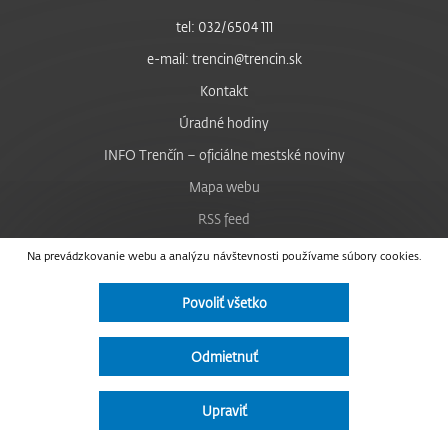
tel: 032/6504 111
e-mail: trencin@trencin.sk
Kontakt
Úradné hodiny
INFO Trenčín – oficiálne mestské noviny
Mapa webu
RSS feed
Nastavenie cookies
Na prevádzkovanie webu a analýzu návštevnosti používame súbory cookies.
Facebook
Povoliť všetko
YouTube
Instagram
Odmietnuť
Vyhlásenie o prístupnosti
Upraviť