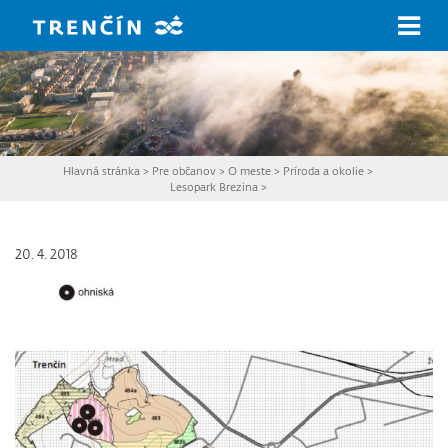
Prejsť na hlavný obsah
Hlavná stránka
>
Pre občanov
>
O meste
>
Príroda a okolie
>
Lesopark Brezina
>
20. 4. 2018