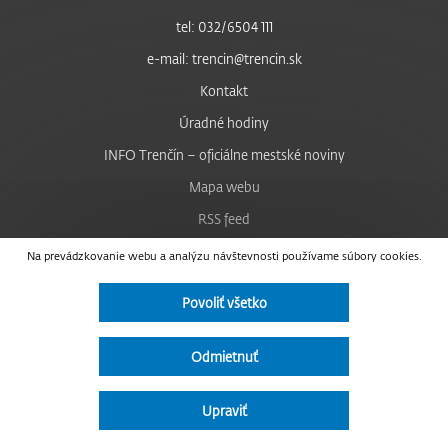
tel: 032/6504 111
e-mail: trencin@trencin.sk
Kontakt
Úradné hodiny
INFO Trenčín – oficiálne mestské noviny
Mapa webu
RSS feed
Nastavenie cookies
Na prevádzkovanie webu a analýzu návštevnosti používame súbory cookies.
Facebook
Povoliť všetko
YouTube
Instagram
Odmietnuť
Vyhlásenie o prístupnosti
Upraviť