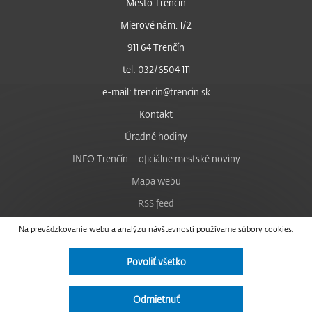
Mesto Trenčín
Mierové nám. 1/2
911 64 Trenčín
tel: 032/6504 111
e-mail: trencin@trencin.sk
Kontakt
Úradné hodiny
INFO Trenčín – oficiálne mestské noviny
Mapa webu
RSS feed
Nastavenie cookies
Na prevádzkovanie webu a analýzu návštevnosti používame súbory cookies.
Facebook
Povoliť všetko
YouTube
Instagram
Odmietnuť