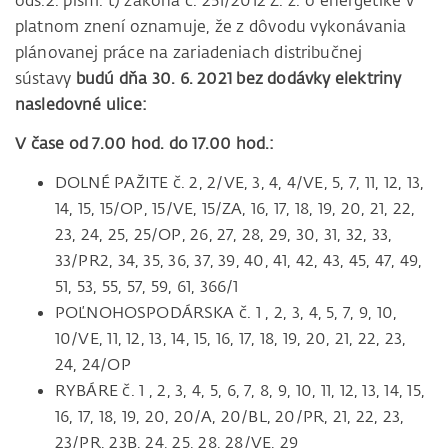
ods.2. písm. t) zákona č. 251/2012 Z. z. o energetike v
platnom znení oznamuje, že z dôvodu vykonávania
plánovanej práce na zariadeniach distribučnej
sústavy
budú dňa 30. 6. 2021 bez dodávky elektriny
nasledovné ulice:
V čase od 7.00 hod. do 17.00 hod.:
DOLNÉ PAŽITE č. 2, 2/VE, 3, 4, 4/VE, 5, 7, 11, 12, 13,
14, 15, 15/OP, 15/VE, 15/ZA, 16, 17, 18, 19, 20, 21, 22,
23, 24, 25, 25/OP, 26, 27, 28, 29, 30, 31, 32, 33,
33/PR2, 34, 35, 36, 37, 39, 40, 41, 42, 43, 45, 47, 49,
51, 53, 55, 57, 59, 61, 366/1
POĽNOHOSPODÁRSKA č. 1 , 2, 3, 4, 5, 7, 9, 10,
10/VE, 11, 12, 13, 14, 15, 16, 17, 18, 19, 20, 21, 22, 23,
24, 24/OP
RYBÁRE č. 1 , 2, 3, 4, 5, 6, 7, 8, 9, 10, 11, 12, 13, 14, 15,
16, 17, 18, 19, 20, 20/A, 20/BL, 20/PR, 21, 22, 23,
23/PR, 23B, 24, 25, 28, 28/VE, 29