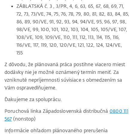
ZÁBLATSKÁ č. 3 , 3/PR, 4, 6, 63, 65, 67, 68, 69, 71,
72, 73, 73/VE, 74, 75, 76, 78, 79, 80, 81, 82, 83, 84, 85,
86, 89, 90/VE, 91, 92, 93, 94, 94/VE, 95, 96, 97, 98,
98/VE, 99, 100, 101, 102, 103, 104, 105, 105/VE, 107,
108/VE, 109, 109/VE, 110, 111, 112, 113, 114, 115, 116,
116/VE, 117, 119, 120, 120/VE, 121, 122, 124, 124/VE,
155
Z dôvodu, že plánovaná práca postihne viacero miest
dodávky nie je možné oznámený termín meniť. Za
vzniknuté nepríjemnosti súvisiace s obmedzením sa
Vám ospravedlňujeme.
Ďakujeme za spoluprácu.
Poruchová linka Západoslovenská distribučná
0800 111
567
(nonstop)
Informácie ohľadom plánovaného prerušenia