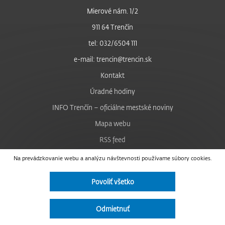
Mierové nám. 1/2
911 64 Trenčín
tel: 032/6504 111
e-mail: trencin@trencin.sk
Kontakt
Úradné hodiny
INFO Trenčín – oficiálne mestské noviny
Mapa webu
RSS feed
Nastavenie cookies
Na prevádzkovanie webu a analýzu návštevnosti používame súbory cookies.
Facebook
Povoliť všetko
YouTube
Instagram
Odmietnuť
Vyhlásenie o prístupnosti