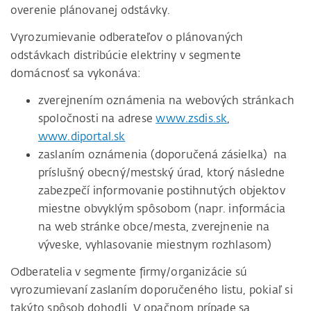
overenie plánovanej odstávky.
Vyrozumievanie odberateľov o plánovaných
odstávkach distribúcie elektriny v segmente
domácnosť sa vykonáva:
zverejnením oznámenia na webových stránkach
spoločnosti na adrese
www.zsdis.sk
,
www.diportal.sk
zaslaním oznámenia (doporučená zásielka) na
príslušný obecný/mestský úrad, ktorý následne
zabezpečí informovanie postihnutých objektov
miestne obvyklým spôsobom (napr. informácia
na web stránke obce/mesta, zverejnenie na
výveske, vyhlasovanie miestnym rozhlasom)
Odberatelia v segmente firmy/organizácie sú
vyrozumievaní zaslaním doporučeného listu, pokiaľ si
takýto spôsob dohodli. V opačnom prípade sa