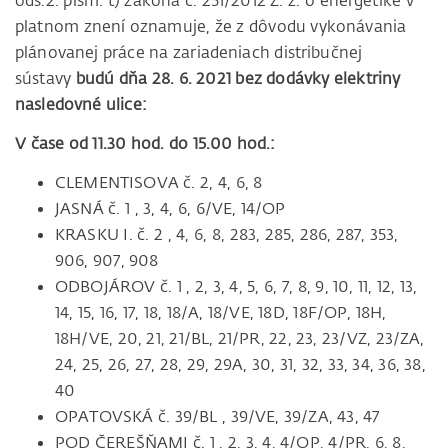
ods.2. písm. t) zákona č. 251/2012 Z. z. o energetike v
platnom znení oznamuje, že z dôvodu vykonávania
plánovanej práce na zariadeniach distribučnej
sústavy
budú dňa 28. 6. 2021 bez dodávky elektriny
nasledovné ulice:
V čase od 11.30 hod. do 15.00 hod.:
CLEMENTISOVA č. 2, 4, 6, 8
JASNÁ č. 1 , 3, 4, 6, 6/VE, 14/OP
KRASKU I. č. 2 , 4, 6, 8, 283, 285, 286, 287, 353,
906, 907, 908
ODBOJÁROV č. 1 , 2, 3, 4, 5, 6, 7, 8, 9, 10, 11, 12, 13,
14, 15, 16, 17, 18, 18/A, 18/VE, 18D, 18F/OP, 18H,
18H/VE, 20, 21, 21/BL, 21/PR, 22, 23, 23/VZ, 23/ZA,
24, 25, 26, 27, 28, 29, 29A, 30, 31, 32, 33, 34, 36, 38,
40
OPATOVSKÁ č. 39/BL , 39/VE, 39/ZA, 43, 47
POD ČEREŠŇAMI č. 1 , 2, 3, 4, 4/OP, 4/PR, 6, 8,