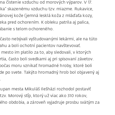
 na čistenie vzduchu od morových výparov. V 17.
 „vďaka“ skazenému vzduchu tzv. miazme. Rukavice,
iánovej kože (jemná lesklá koža z mláďaťa kozy,
eka pred ochorením. K obleku patrila aj palica,
rábanie s telom ochoreného.
 často nebývali vyštudovanými lekármi, ale na túto
ahu a boli ochotní pacientov navštevovať.
 mesto im platilo za to, aby sledovali, v ktorých
a, často boli svedkami aj pri spisovaní závetov.
 počas moru vznikať hromadné hroby, ktoré boli
de po svete. Takýto hromadný hrob bol objavený aj
.
upan mesta Mikuláš Ilešházi rozhodol postaviť
v. Morový stĺp, ktorý už viac ako 310 rokov,
ého obdobia, a zároveň vyjadruje prosbu svätým za