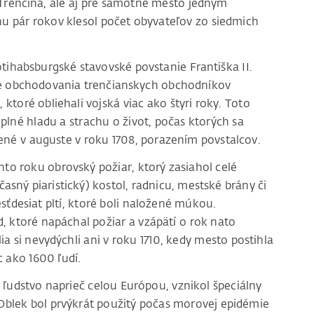
v Trenčína, ale aj pre samotné mesto jedným
behu pár rokov klesol počet obyvateľov zo siedmich
ihabsburgské stavovské povstanie Františka II.
ie obchodovania trenčianskych obchodníkov
ktoré obliehali vojská viac ako štyri roky. Toto
plné hladu a strachu o život, počas ktorých sa
čené v auguste v roku 1708, porazením povstalcov.
hto roku obrovský požiar, ktorý zasiahol celé
asný piaristický) kostol, radnicu, mestské brány či
ťdesiat pltí, ktoré boli naložené múkou.
d, ktoré napáchal požiar a vzápätí o rok nato
a si nevydýchli ani v roku 1710, kedy mesto postihla
 ako 1600 ľudí.
 ľudstvo naprieč celou Európou, vznikol špeciálny
Oblek bol prvýkrát použitý počas morovej epidémie