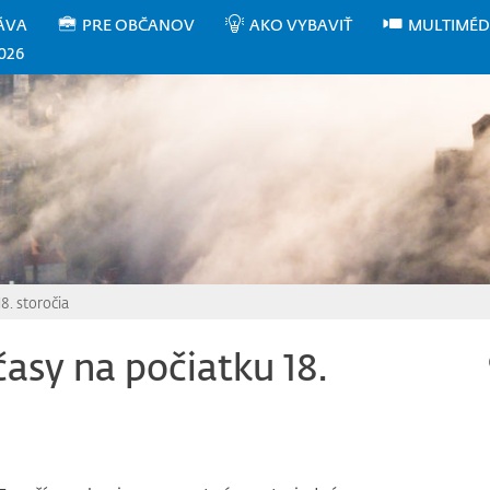
ÁVA
PRE OBČANOV
AKO VYBAVIŤ
MULTIMÉD
026
8. storočia
časy na počiatku 18.