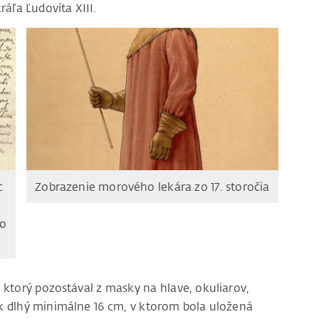
ráľa Ľudovíta XIII.
c
Zobrazenie morového lekára zo 17. storočia
po
ktorý pozostával z masky na hlave, okuliarov,
ák dlhý minimálne 16 cm, v ktorom bola uložená