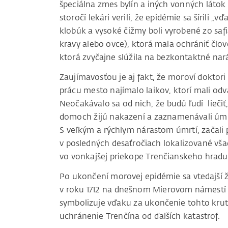
špeciálna zmes bylín a iných vonných látok
storočí lekári verili, že epidémie sa šírili
klobúk a vysoké čižmy boli vyrobené zo saf
kravy alebo ovce), ktorá mala ochrániť člov
ktorá zvyčajne slúžila na bezkontaktné na
Zaujímavosťou je aj fakt, že moroví doktori
prácu mesto najímalo laikov, ktorí mali odv
Neočakávalo sa od nich, že budú ľudí liečiť,
domoch žijú nakazení a zaznamenávali úmrti
S veľkým a rýchlym nárastom úmrtí, začali
v posledných desaťročiach lokalizované vša
vo vonkajšej priekope Trenčianskeho hradu
Po ukončení morovej epidémie sa vtedajší ž
v roku 1712 na dnešnom Mierovom námestí tz
symbolizuje vďaku za ukončenie tohto krut
uchránenie Trenčína od ďalších katastrof.