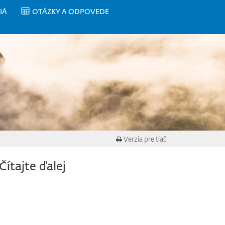
IÁ
OTÁZKY A ODPOVEDE
Verzia pre tlač
Čítajte ďalej