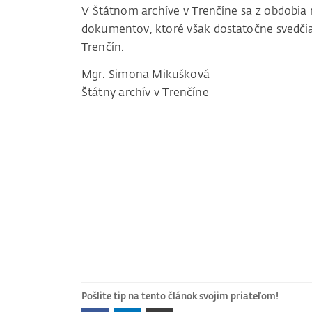
V Štátnom archíve v Trenčíne sa z obdobia 
dokumentov, ktoré však dostatočne svedčia
Trenčín.
Mgr. Simona Mikušková
Štátny archí
Pošlite tip na tento článok svojim priateľom!