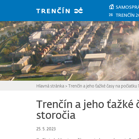
Prejsť na hlavný obsah
SAMOSPR
TRENČÍN 2
Hlavná stránka
>
Trenčín a jeho ťažké časy na počiatku 1
Trenčín a jeho ťažké 
storočia
25. 5. 2023