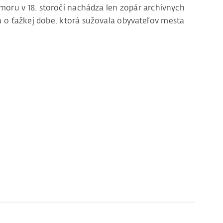
moru v 18. storočí nachádza len zopár archívnych
 o ťažkej dobe, ktorá sužovala obyvateľov mesta
v v Trenčíne