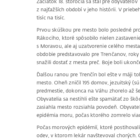
Začiatok 18. storočia sa stal pre obyvateľo
z najťažších období v jeho histórii. V prie
tisíc na tisíc.
Prvou skúškou pre mesto bolo posledné prot
Rákociho, ktoré spôsobilo nielen zastaven
s Moravou, ale aj uzatvorenie celého mesta, 
obdobie predstavovalo pre Trenčanov, roky 
snažili dostať z mesta preč. Boje boli ukon
Ďalšou ranou pre Trenčín bol ešte v máji to
mesto. Oheň zničil 195 domov, jezuitský (súč
predmestie, dokonca na Váhu zhorelo až šes
Obyvatelia sa nestihli ešte spamätať zo škô
zasiahla mesto rozsiahla povodeň. Obyvateli
epidémia moru, počas ktorého zomrelo viac
Počas morových epidémií, ktoré postihovali
odev, v ktorom lekár navštevoval chorých. 