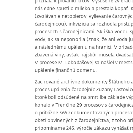
priznala k pitvaniu krtov. Vysušené zvieraci
následne spustilo mlieko a prestala kopať. 
(zvolávanie netopierov, vylievanie čarovnýc
čarodejnicou), inkvizícia sa rozhodla pristú
procesoch s čarodejnicami. Skúška vodou sp
vody, ak sa neponorila (znak, že ani voda 
a následnému upáleniu na hranici. V prípad
zbavená viny, avšak najskôr musela dvadsaťkr
V procese M. Lobodašovej sa našiel v mestsk
upálenie finančnú odmenu.
Zachované archívne dokumenty Štátneho arc
proces upálenia čarodejníc Zuzany Lastovic
ktoré boli odsúdené na smrť iba základe výp
konalo v Trenčíne 29 procesov s čarodejni
o približne 365 zdokumentovaných procesov
obetí obvinených z čarodejníctva, z toho p
pripomíname 245. výročie zákazu vynášať r