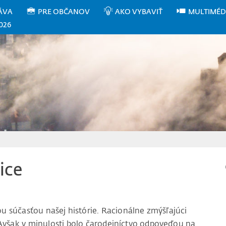
ÁVA
PRE OBČANOV
AKO VYBAVIŤ
MULTIMÉD
026
ice
ou súčasťou našej histórie. Racionálne zmýšľajúci
Avšak v minulosti bolo čarodejníctvo odpoveďou na