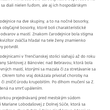
 sa diali nielen ľuďom, ale aj ich hospodárskym
rodejnice na dve skupiny, a to na nočné bosorky,
 obyčajné bosorky, ktoré boli charakteristické
 odvarov a mastí. Znakom čarodejnice bola stigma
nkvizítor zväčša hľadal na tele ženy znamienko
y potvrdil.
ejnicami v Trenčianskej stolici siahajú až do roku
ny Sántovej z Bánoviec nad Bebravou, ktorá bola
ných mastí, ktorými sa mazala či za stretávanie sa
e. Okrem toho vraj dokázala privolať choroby na
ko či zničiť úrodu krupobitím. Po dlhom mučení sa Z.
dená na smrť upálením.
 bosorkou prejednávaný pred mestským súdom
či Mariane Lobodašovej z Dolnej Súče, ktorá sa