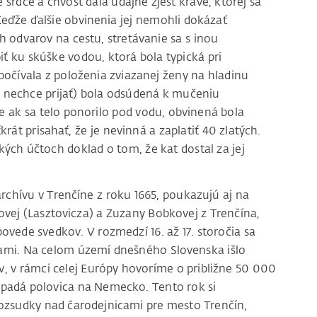
e srdce a chvost dala údajne zjesť krave, ktorej sa
Keďže ďalšie obvinenia jej nemohli dokázať
h odvarov na cestu, stretávanie sa s inou
piť ku skúške vodou, ktorá bola typická pri
očívala z položenia zviazanej ženy na hladinu
ju nechce prijať) bola odsúdená k mučeniu
e ak sa telo ponorilo pod vodu, obvinená bola
át prisahať, že je nevinná a zaplatiť 40 zlatých.
ých účtoch doklad o tom, že kat dostal za jej
hívu v Trenčíne z roku 1665, poukazujú aj na
ovej (Lasztovicza) a Zuzany Bobkovej z Trenčína,
ovede svedkov. V rozmedzí 16. až 17. storočia sa
cami. Na celom území dnešného Slovenska išlo
, v rámci celej Európy hovoríme o približne 50 000
ripadá polovica na Nemecko. Tento rok si
ozsudky nad čarodejnicami pre mesto Trenčín,