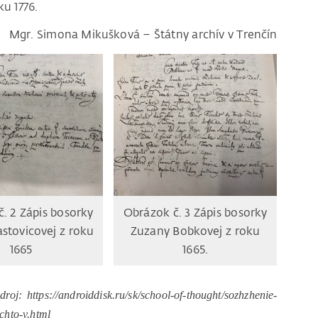
ku 1776.
Mgr. Simona Mikušková – Štátny archív v Trenčín
. 2 Zápis bosorky
Obrázok č. 3 Zápis bosorky
stovicovej z roku
Zuzany Bobkovej z roku
1665
1665.
oj: https://androiddisk.ru/sk/school-of-thought/sozhzhenie-
chto-v.html