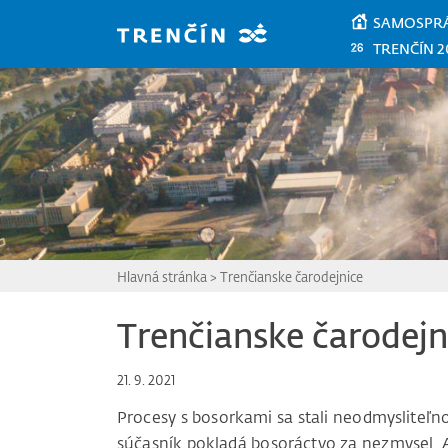
Prejsť na hlavný obsah
SAMOSPR
TRENČÍN 2
Hlavná stránka
>
Trenčianske čarodejnice
Trenčianske čarodejn
21. 9. 2021
Procesy s bosorkami sa stali neodmysliteľn
súčasník pokladá bosoráctvo za nezmysel. 