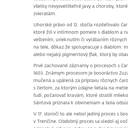
všetky nevysvetliteľné javy a choroby, ktoré
zvieratám.
Uhorské právo od 12. stočia rozdeľovalo ča
ktoré žili v intímnom pomere s diablom a na
veštením, urieknutím či vyrábaním rôznych
na tele, dôkaz že spolupracuje s diablom. I
alebo nejaký pigmentový fľak, ktorý by obav
Prvé zachované záznamy o procesoch s čarod
1603. Známym procesom je bosoráctvo Zuza
mučená a upálená za prípravu rôznych čarov
s čertom, za ktorým údajne lietala na metl
ľudí, počarovať kravám, ktoré stratili mlie
Sántová priznala k obvineniam a bola odsú
V 17. storočí to ale nebol jediný proces s
v Trenčíne. Obdobný proces sa viedol aj vo