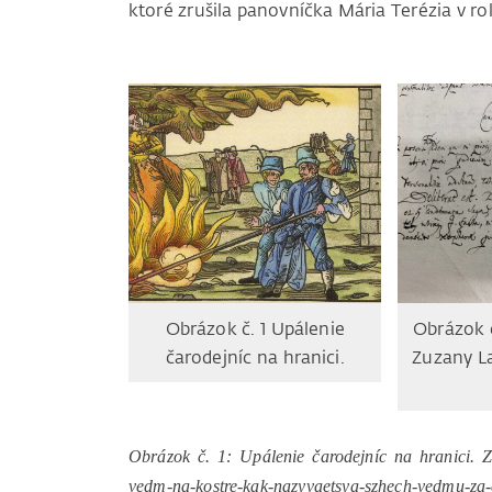
ktoré zrušila panovníčka Mária Terézia v ro
Obrázok č. 1 Upálenie
Obrázok č
čarodejníc na hranici.
Zuzany La
Obrázok č. 1: Upálenie čarodejníc na hranici. Zdr
vedm-na-kostre-kak-nazyvaetsya-szhech-vedmu-za-