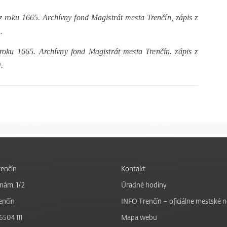
 roku 1665. Archívny fond Magistrát mesta Trenčín, zápis z
.
oku 1665. Archívny fond Magistrát mesta Trenčín. zápis z
.
enčín
Kontakt
nám. 1/2
Úradné hodiny
enčín
INFO Trenčín – oficiálne mestské 
6504 111
Mapa webu