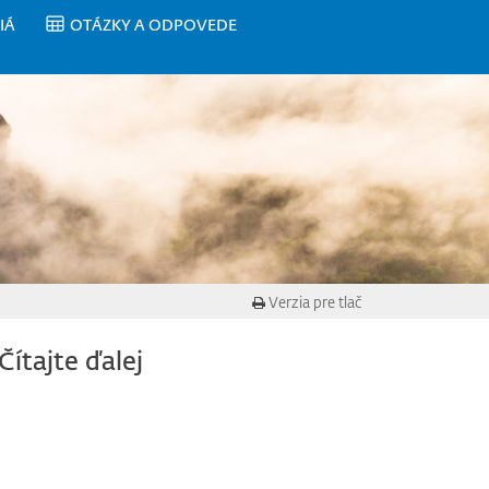
IÁ
OTÁZKY A ODPOVEDE
Verzia pre tlač
Čítajte ďalej