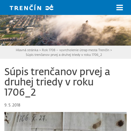
Prejsť na hlavný obsah
Hlavná stránka
>
Rok 1708 – vyvrcholenie útrap mesta Trenčín
>
Súpis trenčanov prvej a druhej triedy v roku 1706_2
Súpis trenčanov prvej a
druhej triedy v roku
1706_2
9. 5. 2018