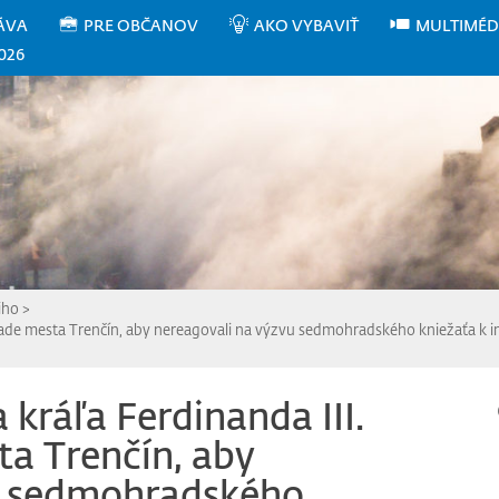
ÁVA
PRE OBČANOV
AKO VYBAVIŤ
MULTIMÉD
026
iho
>
 a rade mesta Trenčín, aby nereagovali na výzvu sedmohradského kniežaťa k i
a kráľa Ferdinanda III.
ta Trenčín, aby
u sedmohradského