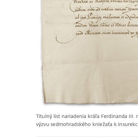
Titulný list nariadenia kráľa Ferdinanda III
výzvu sedmohradského kniežaťa k insurekci