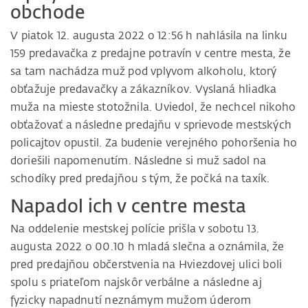
obchode
V piatok 12. augusta 2022 o 12:56 h nahlásila na linku
159 predavačka z predajne potravín v centre mesta, že
sa tam nachádza muž pod vplyvom alkoholu, ktorý
obťažuje predavačky a zákazníkov. Vyslaná hliadka
muža na mieste stotožnila. Uviedol, že nechcel nikoho
obťažovať a následne predajňu v sprievode mestských
policajtov opustil. Za budenie verejného pohoršenia ho
doriešili napomenutím. Následne si muž sadol na
schodíky pred predajňou s tým, že počká na taxík.
Napadol ich v centre mesta
Na oddelenie mestskej polície prišla v sobotu 13.
augusta 2022 o 00.10 h mladá slečna a oznámila, že
pred predajňou občerstvenia na Hviezdovej ulici boli
spolu s priateľom najskôr verbálne a následne aj
fyzicky napadnutí neznámym mužom úderom