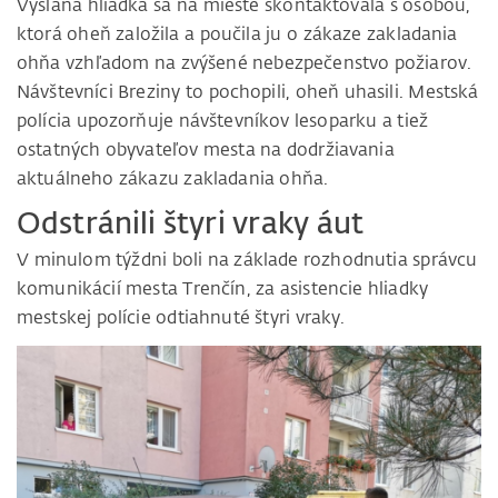
Vyslaná hliadka sa na mieste skontaktovala s osobou,
ktorá oheň založila a poučila ju o zákaze zakladania
ohňa vzhľadom na zvýšené nebezpečenstvo požiarov.
Návštevníci Breziny to pochopili, oheň uhasili. Mestská
polícia upozorňuje návštevníkov lesoparku a tiež
ostatných obyvateľov mesta na dodržiavania
aktuálneho zákazu zakladania ohňa.
Odstránili štyri vraky áut
V minulom týždni boli na základe rozhodnutia správcu
komunikácií mesta Trenčín, za asistencie hliadky
mestskej polície odtiahnuté štyri vraky.