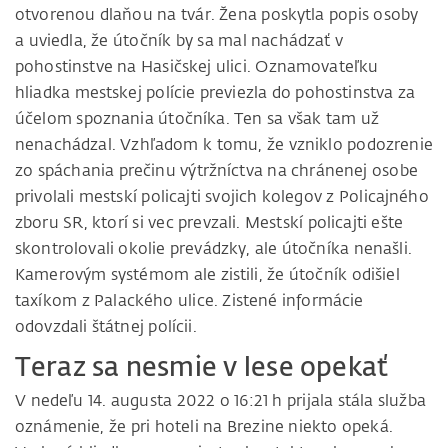
otvorenou dlaňou na tvár. Žena poskytla popis osoby
a uviedla, že útočník by sa mal nachádzať v
pohostinstve na Hasičskej ulici. Oznamovateľku
hliadka mestskej polície previezla do pohostinstva za
účelom spoznania útočníka. Ten sa však tam už
nenachádzal. Vzhľadom k tomu, že vzniklo podozrenie
zo spáchania prečinu výtržníctva na chránenej osobe
privolali mestskí policajti svojich kolegov z Policajného
zboru SR, ktorí si vec prevzali. Mestskí policajti ešte
skontrolovali okolie prevádzky, ale útočníka nenašli.
Kamerovým systémom ale zistili, že útočník odišiel
taxíkom z Palackého ulice. Zistené informácie
odovzdali štátnej polícii.
Teraz sa nesmie v lese opekať
V nedeľu 14. augusta 2022 o 16:21 h prijala stála služba
oznámenie, že pri hoteli na Brezine niekto opeká.