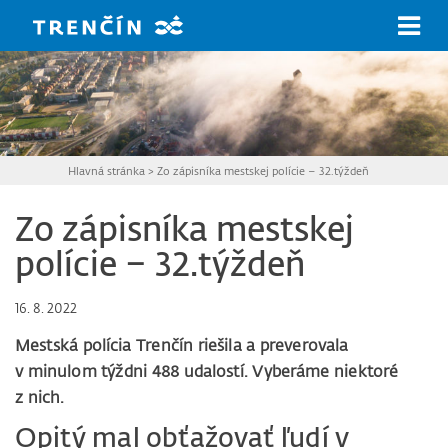
Prejsť na hlavný obsah
Hlavná stránka
>
Zo zápisníka mestskej polície – 32.týždeň
Zo zápisníka mestskej
polície – 32.týždeň
16. 8. 2022
Mestská polícia Trenčín riešila a preverovala
v minulom týždni 488 udalostí. Vyberáme niektoré
z nich.
Opitý mal obťažovať ľudí v