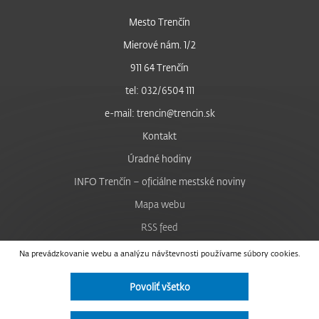
Mesto Trenčín
Mierové nám. 1/2
911 64 Trenčín
tel: 032/6504 111
e-mail: trencin@trencin.sk
Kontakt
Úradné hodiny
INFO Trenčín – oficiálne mestské noviny
Mapa webu
RSS feed
Nastavenie cookies
Na prevádzkovanie webu a analýzu návštevnosti používame súbory cookies.
Facebook
Povoliť všetko
YouTube
Instagram