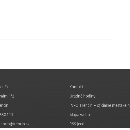
enčín
Kontakt
nám. 1/2
Úradné hodiny
enčín
INFO Trenčín – oficiálne mestské 
6504 111
Mapa webu
trencin@trencin.sk
RSS feed