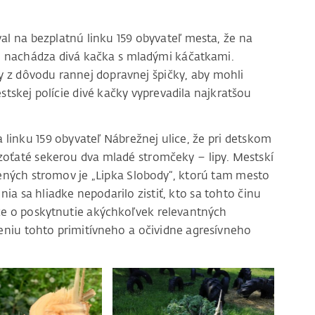
al na bezplatnú linku 159 obyvateľ mesta, že na
lene nachádza divá kačka s mladými káčatkami.
 z dôvodu rannej dopravnej špičky, aby mohli
tskej polície divé kačky vyprevadila najkratšou
 linku 159 obyvateľ Nábrežnej ulice, že pri detskom
zoťaté sekerou dva mladé stromčeky – lipy. Mestskí
ičených stromov je „Lipka Slobody“, ktorú tam mesto
ia sa hliadke nepodarilo zistiť, kto sa tohto činu
ce o poskytnutie akýchkoľvek relevantných
eniu tohto primitívneho a očividne agresívneho