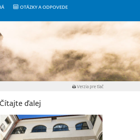
IÁ
OTÁZKY A ODPOVEDE
Verzia pre tlač
Čítajte ďalej