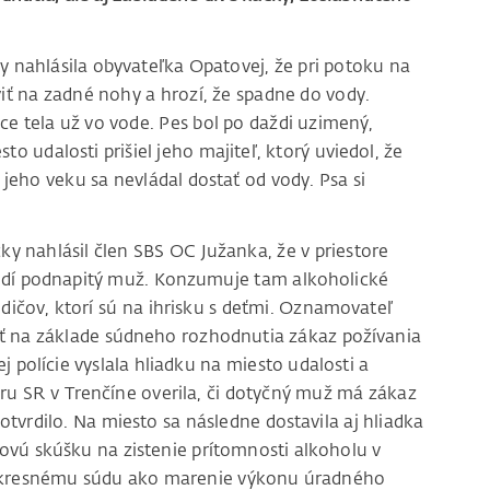
y nahlásila obyvateľka Opatovej, že pri potoku na
aviť na zadné nohy a hrozí, že spadne do vody.
ice tela už vo vode. Pes bol po daždi uzimený,
 udalosti prišiel jeho majiteľ, ktorý uviedol, že
 jeho veku sa nevládal dostať od vody. Psa si
cky nahlásil člen SBS OC Južanka, že v priestore
dí podnapitý muž. Konzumuje tam alkoholické
dičov, ktorí sú na ihrisku s deťmi. Oznamovateľ
ť na základe súdneho rozhodnutia zákaz požívania
 polície vyslala hliadku na miesto udalosti a
ru SR v Trenčíne overila, či dotyčný muž má zákaz
tvrdilo. Na miesto sa následne dostavila aj hliadka
hovú skúšku na zistenie prítomnosti alkoholu v
i okresnému súdu ako marenie výkonu úradného