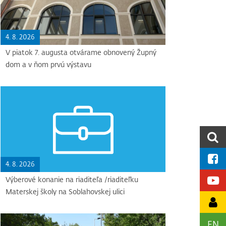
4. 8. 2026
V piatok 7. augusta otvárame obnovený Župný
dom a v ňom prvú výstavu
4. 8. 2026
Výberové konanie na riaditeľa /riaditeľku
Materskej školy na Soblahovskej ulici
EN