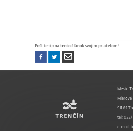
Pošlite tip na tento článok svojim priateľom!
Mesto Tr
Mierové 
911 64 Tr
tel: 032/
e-mail: 