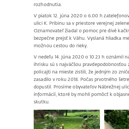
rozhodnutia.
V piatok 12. júna 2020 o 6.00 h zatelefonov
ulici K. Pribinu sa v priestore verejnej ze
Oznamovateľ žiadal o pomoc pre divé kačky
bezpečne prejsť k Váhu. Vyslaná hliadka mes
možnou cestou do rieky.
V nedeľu 14. júna 2020 o 10.23 h oznámil na
ihrisku sú s najväčšou pravdepodobnosťou 
policajti na mieste zistili, že jedným zo zn
zasadilo v roku 2018. Počas prvotného šetren
dopustil. Prosíme obyvateľov Nábrežnej uli
informácií, ktoré by mohli pomôcť k objasn
skutku.