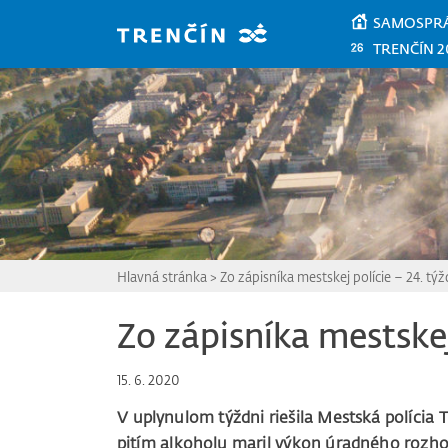
Prejsť na hlavný obsah
SAMOSPR
TRENČÍN 2
Hlavná stránka
>
Zo zápisníka mestskej polície – 24. tý
Zo zápisníka mestskej
15. 6. 2020
V uplynulom týždni riešila Mestská polícia
pitím alkoholu maril výkon úradného rozhod