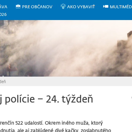
ÁVA
PRE OBČANOV
AKO VYBAVIŤ
MULTIMÉD
026
ždeň
 polície – 24. týždeň
 Trenčín 522 udalostí. Okrem iného muža, ktorý
nutia, ale aj zablúdené divé kačky, zoslabnutého