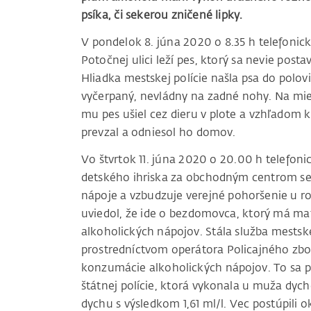
psíka, či sekerou zničené lipky.
V pondelok 8. júna 2020 o 8.35 h telefonick
Potočnej ulici leží pes, ktorý sa nevie post
Hliadka mestskej polície našla psa do polov
vyčerpaný, nevládny na zadné nohy. Na miesto
mu pes ušiel cez dieru v plote a vzhľadom k
prevzal a odniesol ho domov.
Vo štvrtok 11. júna 2020 o 20.00 h telefoni
detského ihriska za obchodným centrom se
nápoje a vzbudzuje verejné pohoršenie u ro
uviedol, že ide o bezdomovca, ktorý má ma
alkoholických nápojov. Stála služba mestskej
prostredníctvom operátora Policajného zbo
konzumácie alkoholických nápojov. To sa po
štátnej polície, ktorá vykonala u muža dyc
dychu s výsledkom 1,61 ml/l. Vec postúpil