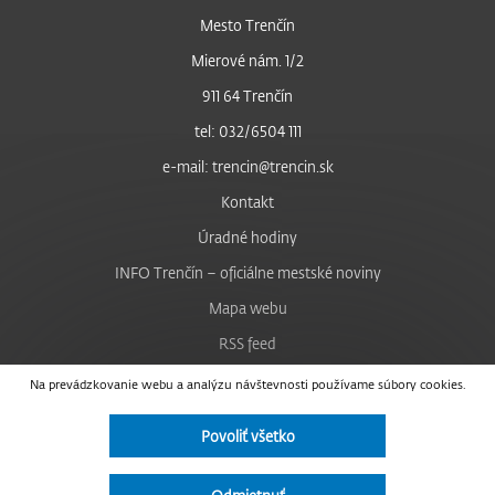
Mesto Trenčín
Mierové nám. 1/2
911 64 Trenčín
tel: 032/6504 111
e-mail: trencin@trencin.sk
Kontakt
Úradné hodiny
INFO Trenčín – oficiálne mestské noviny
Mapa webu
RSS feed
Nastavenie cookies
Na prevádzkovanie webu a analýzu návštevnosti používame súbory cookies.
Facebook
Povoliť všetko
YouTube
Instagram