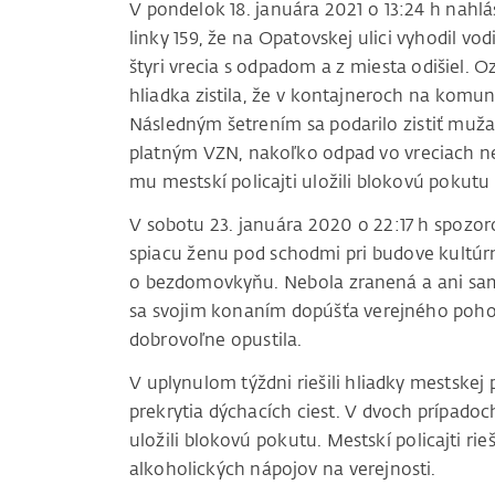
V pondelok 18. januára 2021 o 13:24 h nahl
linky 159, že na Opatovskej ulici vyhodil 
štyri vrecia s odpadom a z miesta odišiel. 
hliadka zistila, že v kontajneroch na komun
Následným šetrením sa podarilo zistiť muža,
platným VZN, nakoľko odpad vo vreciach n
mu mestskí policajti uložili blokovú pokutu 
V sobotu 23. januára 2020 o 22:17 h spozorov
spiacu ženu pod schodmi pri budove kultúrne
o bezdomovkyňu. Nebola zranená a ani sama
sa svojim konaním dopúšťa verejného poho
dobrovoľne opustila.
V uplynulom týždni riešili hliadky mestskej 
prekrytia dýchacích ciest. V dvoch prípado
uložili blokovú pokutu. Mestskí policajti ri
alkoholických nápojov na verejnosti.