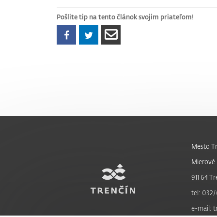
Pošlite tip na tento článok svojim priateľom!
Mesto Tr
Mierové 
911 64 Tr
tel: 032/
e-mail: 