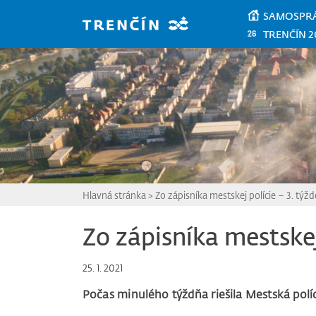
Prejsť na hlavný obsah
SAMOSPR
TRENČÍN 2
Hlavná stránka
>
Zo zápisníka mestskej polície – 3. týž
Zo zápisníka mestskej
25. 1. 2021
Počas minulého týždňa riešila Mestská políc