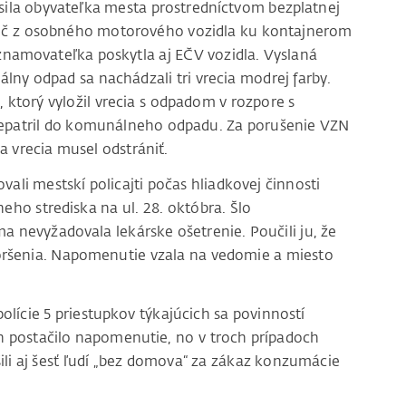
ásila obyvateľka mesta prostredníctvom bezplatnej
vodič z osobného motorového vozidla ku kontajnerom
Oznamovateľka poskytla aj EČV vozidla. Vyslaná
álny odpad sa nachádzali tri vrecia modrej farby.
 ktorý vyložil vrecia s odpadom v rozpore s
epatril do komunálneho odpadu. Za porušenie VZN
a vrecia musel odstrániť.
ali mestskí policajti počas hliadkovej činnosti
ho strediska na ul. 28. októbra. Šlo
 nevyžadovala lekárske ošetrenie. Poučili ju, že
ršenia. Napomenutie vzala na vedomie a miesto
polície 5 priestupkov týkajúcich sa povinností
ch postačilo napomenutie, no v troch prípadoch
ešili aj šesť ľudí „bez domova“ za zákaz konzumácie