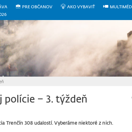
ÁVA
PRE OBČANOV
AKO VYBAVIŤ
MULTIMÉD
026
deň
 polície – 3. týždeň
ia Trenčín 308 udalostí. Vyberáme niektoré z nich.