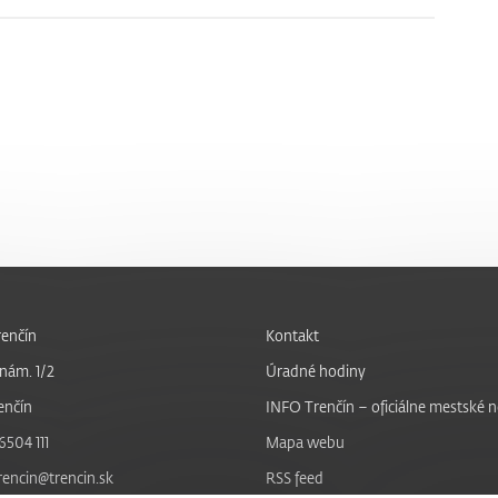
enčín
Kontakt
nám. 1/2
Úradné hodiny
enčín
INFO Trenčín – oficiálne mestské 
6504 111
Mapa webu
trencin@trencin.sk
RSS feed