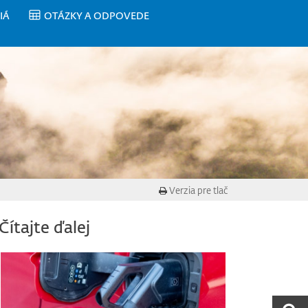
IÁ
OTÁZKY A ODPOVEDE
Verzia pre tlač
Čítajte ďalej