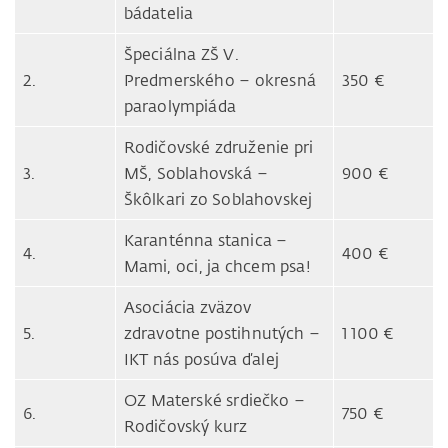
bádatelia
Špeciálna ZŠ V.
2.
Predmerského – okresná
350 €
paraolympiáda
Rodičovské združenie pri
3.
MŠ, Soblahovská –
900 €
Škôlkari zo Soblahovskej
Karanténna stanica –
4.
400 €
Mami, oci, ja chcem psa!
Asociácia zväzov
5.
zdravotne postihnutých –
1 100 €
IKT nás posúva ďalej
OZ Materské srdiečko –
6.
750 €
Rodičovský kurz