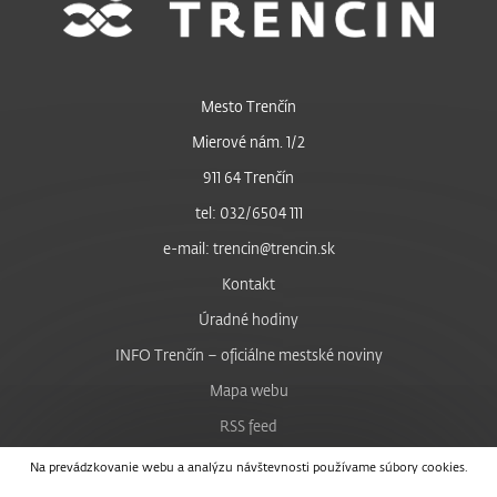
Mesto Trenčín
Mierové nám. 1/2
911 64 Trenčín
tel: 032/6504 111
e-mail: trencin@trencin.sk
Kontakt
Úradné hodiny
INFO Trenčín – oficiálne mestské noviny
Mapa webu
RSS feed
Nastavenie cookies
Na prevádzkovanie webu a analýzu návštevnosti používame súbory cookies.
Facebook