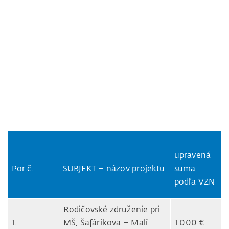
upravená
Por.č.
SUBJEKT – názov projektu
suma
podľa VZN
Rodičovské združenie pri
1.
MŠ, Šafárikova – Malí
1 000 €