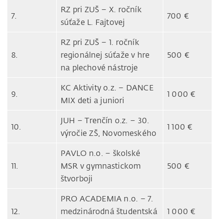
RZ pri ZUŠ – X. ročník
7.
700 €
súťaže L. Fajtovej
RZ pri ZUŠ – 1. ročník
8.
regionálnej súťaže v hre
500 €
na plechové nástroje
KC Aktivity o.z. – DANCE
9.
1 000 €
MIX deti a juniori
JUH – Trenčín o.z. – 30.
10.
1 100 €
výročie ZŠ, Novomeského
PAVLO n.o. – školské
11.
MSR v gymnastickom
500 €
štvorboji
PRO ACADEMIA n.o. – 7.
12.
medzinárodná študentská
1 000 €