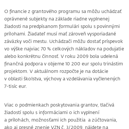
O financie z grantového programu sa môžu uchádzať
oprávnené subjekty na základe riadne vyplnenej
žiadosti na predpísanom formulári spolu s povinnými
prílohami. Žiadateľ musí mať zároveň vysporiadané
záväzky voči mestu. Uchádzači môžu dostať príspevok
vo výške najviac 70 % celkových nákladov na podujatie
alebo konkrétnu činnosť. V roku 2009 bola udelená
finančná podpora v objeme 10 200 eur spolu trinástim
projektom. V aktuálnom rozpočte je na dotácie
v oblasti školstva, výchovy a vzdelávania vyčlenených
7-tisíc eur.
Viac o podmienkach poskytovania grantov, tlačivá
žiadostí spolu s informáciami o ich vyplnení
a prílohách, možnosťami ich použitia a zúčtovania,
ako aj presné znenie VZN č. 3/2009, nájdete na