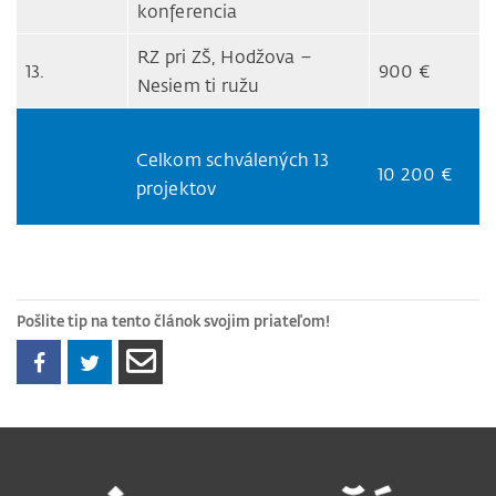
konferencia
RZ pri ZŠ, Hodžova –
13.
900 €
Nesiem ti ružu
Celkom schválených 13
10 200 €
projektov
Pošlite tip na tento článok svojim priateľom!