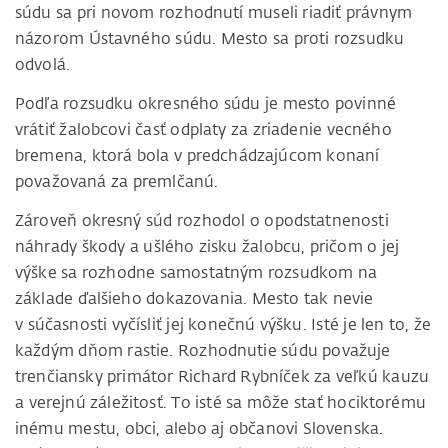
súdu sa pri novom rozhodnutí museli riadiť právnym
názorom Ústavného súdu. Mesto sa proti rozsudku
odvolá.
Podľa rozsudku okresného súdu je mesto povinné
vrátiť žalobcovi časť odplaty za zriadenie vecného
bremena, ktorá bola v predchádzajúcom konaní
považovaná za premlčanú.
Zároveň okresný súd rozhodol o opodstatnenosti
náhrady škody a ušlého zisku žalobcu, pričom o jej
výške sa rozhodne samostatným rozsudkom na
základe ďalšieho dokazovania. Mesto tak nevie
v súčasnosti vyčísliť jej konečnú výšku. Isté je len to, že
každým dňom rastie. Rozhodnutie súdu považuje
trenčiansky primátor Richard Rybníček za veľkú kauzu
a verejnú záležitosť. To isté sa môže stať hociktorému
inému mestu, obci, alebo aj občanovi Slovenska.