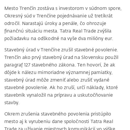
Mesto Trenčín zostáva s investorom v súdnom spore,
Okresný súd v Trenčíne pojednávanie už tretíkrát
odročil. Narastajú úroky a penále, čo ohrozuje
finančnú situáciu mesta. Tatra Real Trade zvýšila
požiadavku na odškodné na vyše dva milióny eur.
Stavebný úrad v Trenčíne zrušil stavebné povolenie.
Trenčín ako prvý stavebný úrad na Slovensku použil
paragraf 127 stavebného zákona. Ten hovorí, že ak
dôjde k nálezu mimoriadne významnej pamiatky,
stavebný úrad môže zmeniť alebo zrušiť vydané
stavebné povolenie. Ak ho zruší, určí náklady, ktoré
stavebník vynaložil na prípravu a uskutočňovanie
stavby.
Okrem zrušenia stavebného povolenia pristúpilo
mesto aj k vyrubeniu dane spoločnosti Tatra Real
Trade za užívanie miestnych komunikácií vo výške