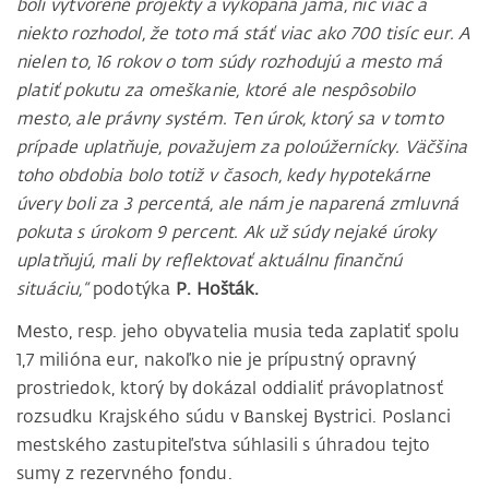
boli vytvorené projekty a vykopaná jama, nič viac a
niekto rozhodol, že toto má stáť viac ako 700 tisíc eur. A
nielen to, 16 rokov o tom súdy rozhodujú a mesto má
platiť pokutu za omeškanie, ktoré ale nespôsobilo
mesto, ale právny systém. Ten úrok, ktorý sa v tomto
prípade uplatňuje, považujem za poloúžernícky. Väčšina
toho obdobia bolo totiž v časoch, kedy hypotekárne
úvery boli za 3 percentá, ale nám je naparená zmluvná
pokuta s úrokom 9 percent. Ak už súdy nejaké úroky
uplatňujú, mali by reflektovať aktuálnu finančnú
situáciu,“
podotýka
P. Hošták.
Mesto, resp. jeho obyvatelia musia teda zaplatiť spolu
1,7 milióna eur, nakoľko nie je prípustný opravný
prostriedok, ktorý by dokázal oddialiť právoplatnosť
rozsudku Krajského súdu v Banskej Bystrici. Poslanci
mestského zastupiteľstva súhlasili s úhradou tejto
sumy z rezervného fondu.