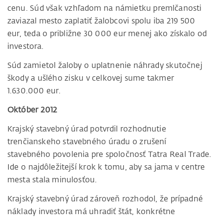
cenu. Súd však vzhľadom na námietku premlčanosti
zaviazal mesto zaplatiť žalobcovi spolu iba 219 500
eur, teda o približne 30 000 eur menej ako získalo od
investora.
Súd zamietol žaloby o uplatnenie náhrady skutočnej
škody a ušlého zisku v celkovej sume takmer
1.630.000 eur.
Október 2012
Krajský stavebný úrad potvrdil rozhodnutie
trenčianskeho stavebného úradu o zrušení
stavebného povolenia pre spoločnosť Tatra Real Trade.
Ide o najdôležitejší krok k tomu, aby sa jama v centre
mesta stala minulosťou.
Krajský stavebný úrad zároveň rozhodol, že prípadné
náklady investora má uhradiť štát, konkrétne