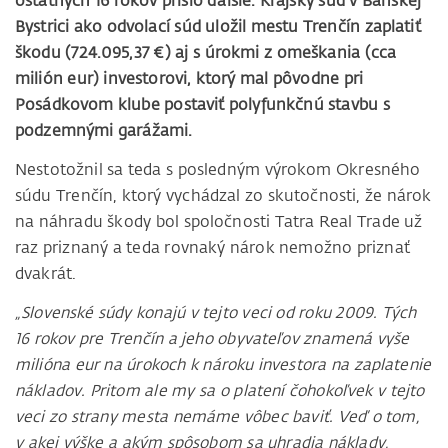
ostatných 16 rokov prišlo ďalšie. Krajský súd v Banskej
Bystrici ako odvolací súd uložil mestu Trenčín zaplatiť
škodu (724.095,37 €) aj s úrokmi z omeškania (cca
milión eur) investorovi, ktorý mal pôvodne pri
Posádkovom klube postaviť polyfunkčnú stavbu s
podzemnými garážami.
Nestotožnil sa teda s posledným výrokom Okresného
súdu Trenčín, ktorý vychádzal zo skutočnosti, že nárok
na náhradu škody bol spoločnosti Tatra Real Trade už
raz priznaný a teda rovnaký nárok nemožno priznať
dvakrát.
„Slovenské súdy konajú v tejto veci od roku 2009. Tých
16 rokov pre Trenčín a jeho obyvateľov znamená vyše
milióna eur na úrokoch k nároku investora na zaplatenie
nákladov. Pritom ale my sa o platení čohokoľvek v tejto
veci zo strany mesta nemáme vôbec baviť. Veď o tom,
v akej výške a akým spôsobom sa uhradia náklady,