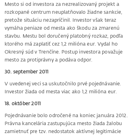
Mesto si od investora za nezrealizovaný projekt a
rozkopané centrum neuplatňovalo žiadne sankcie,
pretože situáciu nezapríčinil. Investor však teraz
vymáha peniaze od mesta ako škodu za zmarenú
stavbu. Mestu bol doručený platobný rozkaz, podľa
ktorého má zaplatiť cez 1,2 milióna eur. Vydal ho
Okresný súd v Trenčíne. Postup investora považuje
mesto za protiprávny a podáva odpor.
30. september 2011
V uvedenej veci sa uskutočnilo prvé pojednávanie.
Investor žiada od mesta viac ako 1,2 milióna eur.
18. október 2011
Pojednávanie bolo odročené na koniec januára 2012.
Právna kancelária zastupujúca mesto žiada žalobu
zamietnuť pre tzv. nedostatok aktívnej legitimácie