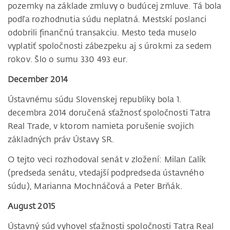
pozemky na základe zmluvy o budúcej zmluve. Tá bola
podľa rozhodnutia súdu neplatná. Mestskí poslanci
odobrili finančnú transakciu. Mesto teda muselo
vyplatiť spoločnosti zábezpeku aj s úrokmi za sedem
rokov. Šlo o sumu 330 493 eur.
December 2014
Ústavnému súdu Slovenskej republiky bola 1.
decembra 2014 doručená sťažnosť spoločnosti Tatra
Real Trade, v ktorom namieta porušenie svojich
základných práv Ústavy SR.
O tejto veci rozhodoval senát v zložení: Milan Ľalík
(predseda senátu, vtedajší podpredseda ústavného
súdu), Marianna Mochnáčová a Peter Brňák.
August 2015
Ústavný súd vyhovel sťažnosti spoločnosti Tatra Real