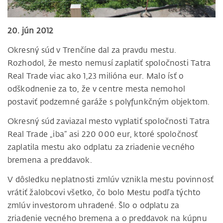
20. jún 2012
Okresný súd v Trenčíne dal za pravdu mestu.
Rozhodol, že mesto nemusí zaplatiť spoločnosti Tatra
Real Trade viac ako 1,23 milióna eur. Malo ísť o
odškodnenie za to, že v centre mesta nemohol
postaviť podzemné garáže s polyfunkčným objektom.
Okresný súd zaviazal mesto vyplatiť spoločnosti Tatra
Real Trade „iba“ asi 220 000 eur, ktoré spoločnosť
zaplatila mestu ako odplatu za zriadenie vecného
bremena a preddavok.
V dôsledku neplatnosti zmlúv vznikla mestu povinnosť
vrátiť žalobcovi všetko, čo bolo Mestu podľa týchto
zmlúv investorom uhradené. Šlo o odplatu za
zriadenie vecného bremena a o preddavok na kúpnu