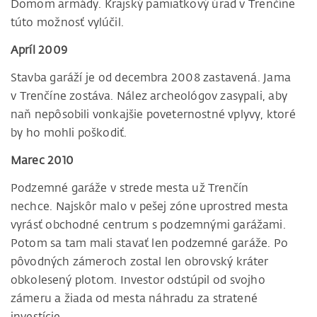
Domom armády. Krajský pamiatkový úrad v Trenčíne
túto možnosť vylúčil.
Apríl 2009
Stavba garáží je od decembra 2008 zastavená. Jama
v Trenčíne zostáva. Nález archeológov zasypali, aby
naň nepôsobili vonkajšie poveternostné vplyvy, ktoré
by ho mohli poškodiť.
Marec 2010
Podzemné garáže v strede mesta už Trenčín
nechce. Najskôr malo v pešej zóne uprostred mesta
vyrásť obchodné centrum s podzemnými garážami.
Potom sa tam mali stavať len podzemné garáže. Po
pôvodných zámeroch zostal len obrovský kráter
obkolesený plotom. Investor odstúpil od svojho
zámeru a žiada od mesta náhradu za stratené
investície.