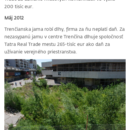
200 tisíc eur.
Máj 2012
Trenčianska jama robí dlhy, firma za ňu neplatí daň. Za
nezasypanú jamu v centre Trenčína dlhuje spoločnosť
Tatra Real Trade mestu 265-tisíc eur ako daň za
užívanie verejného priestranstva.