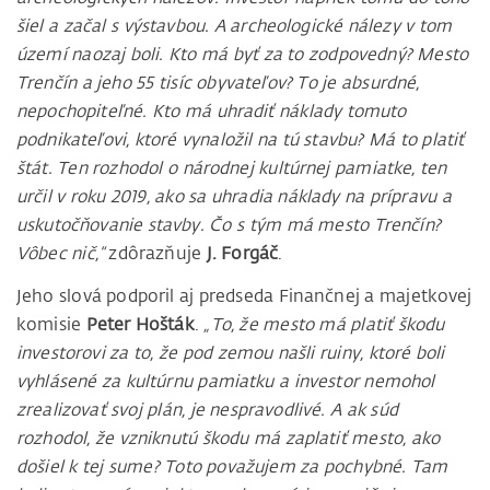
šiel a začal s výstavbou. A archeologické nálezy v tom
území naozaj boli. Kto má byť za to zodpovedný? Mesto
Trenčín a jeho 55 tisíc obyvateľov? To je absurdné,
nepochopiteľné. Kto má uhradiť náklady tomuto
podnikateľovi, ktoré vynaložil na tú stavbu? Má to platiť
štát. Ten rozhodol o národnej kultúrnej pamiatke, ten
určil v roku 2019, ako sa uhradia náklady na prípravu a
uskutočňovanie stavby. Čo s tým má mesto Trenčín?
Vôbec nič,“
zdôrazňuje
J. Forgáč
.
Jeho slová podporil aj predseda Finančnej a majetkovej
komisie
Peter Hošták
.
„To, že mesto má platiť škodu
investorovi za to, že pod zemou našli ruiny, ktoré boli
vyhlásené za kultúrnu pamiatku a investor nemohol
zrealizovať svoj plán, je nespravodlivé. A ak súd
rozhodol, že vzniknutú škodu má zaplatiť mesto, ako
došiel k tej sume? Toto považujem za pochybné. Tam