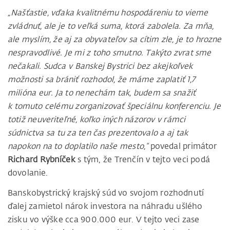
„Našťastie, vďaka kvalitnému hospodáreniu to vieme
zvládnuť, ale je to veľká suma, ktorá zabolela. Za mňa,
ale myslím, že aj za obyvateľov sa cítim zle, je to hrozne
nespravodlivé. Je mi z toho smutno. Takýto zvrat sme
nečakali. Sudca v Banskej Bystrici bez akejkoľvek
možnosti sa brániť rozhodol, že máme zaplatiť 1,7
milióna eur. Ja to nenechám tak, budem sa snažiť
k tomuto celému zorganizovať špeciálnu konferenciu. Je
totiž neuveriteľné, koľko iných názorov v rámci
súdnictva sa tu za ten čas prezentovalo a aj tak
napokon na to doplatilo naše mesto,“
povedal primátor
Richard Rybníček
s tým, že Trenčín v tejto veci podá
dovolanie.
Banskobystrický krajský súd vo svojom rozhodnutí
ďalej zamietol nárok investora na náhradu ušlého
zisku vo výške cca 900.000 eur. V tejto veci zase