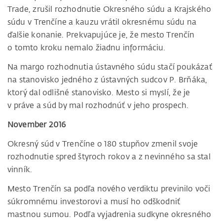
Trade, zrušil rozhodnutie Okresného súdu a Krajského
súdu v Trenčíne a kauzu vrátil okresnému súdu na
ďalšie konanie. Prekvapujúce je, že mesto Trenčín
o tomto kroku nemalo žiadnu informáciu.
Na margo rozhodnutia ústavného súdu stačí poukázať
na stanovisko jedného z ústavných sudcov P. Brňáka,
ktorý dal odlišné stanovisko. Mesto si myslí, že je
v práve a súd by mal rozhodnúť v jeho prospech.
November 2016
Okresný súd v Trenčíne o 180 stupňov zmenil svoje
rozhodnutie spred štyroch rokov a z nevinného sa stal
vinník.
Mesto Trenčín sa podľa nového verdiktu previnilo voči
súkromnému investorovi a musí ho odškodniť
mastnou sumou. Podľa vyjadrenia sudkyne okresného