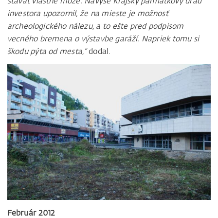
stavať vlastne môže. Navyše Krajský pamiatkový úrad
investora upozornil, že na mieste je možnosť
archeologického nálezu, a to ešte pred podpisom
vecného bremena o výstavbe garáží. Napriek tomu si
škodu pýta od mesta,“
dodal.
Február 2012