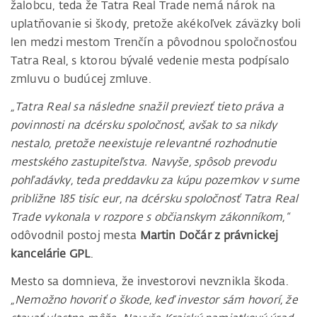
žalobcu, teda že Tatra Real Trade nemá nárok na
uplatňovanie si škody, pretože akékoľvek záväzky boli
len medzi mestom Trenčín a pôvodnou spoločnosťou
Tatra Real, s ktorou bývalé vedenie mesta podpísalo
zmluvu o budúcej zmluve.
„Tatra Real sa následne snažil previezť tieto práva a
povinnosti na dcérsku spoločnosť, avšak to sa nikdy
nestalo, pretože neexistuje relevantné rozhodnutie
mestského zastupiteľstva. Navyše, spôsob prevodu
pohľadávky, teda preddavku za kúpu pozemkov v sume
približne 185 tisíc eur, na dcérsku spoločnosť Tatra Real
Trade vykonala v rozpore s občianskym zákonníkom,“
odôvodnil postoj mesta
Martin Dočár z právnickej
kancelárie GPL
.
Mesto sa domnieva, že investorovi nevznikla škoda.
„Nemožno hovoriť o škode, keď investor sám hovorí, že