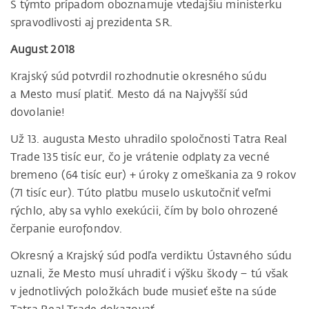
S týmto prípadom oboznamuje vtedajšiu ministerku
spravodlivosti aj prezidenta SR.
August 2018
Krajský súd potvrdil rozhodnutie okresného súdu
a Mesto musí platiť. Mesto dá na Najvyšší súd
dovolanie!
Už 13. augusta Mesto uhradilo spoločnosti Tatra Real
Trade 135 tisíc eur, čo je vrátenie odplaty za vecné
bremeno (64 tisíc eur) + úroky z omeškania za 9 rokov
(71 tisíc eur). Túto platbu muselo uskutočniť veľmi
rýchlo, aby sa vyhlo exekúcii, čím by bolo ohrozené
čerpanie eurofondov.
Okresný a Krajský súd podľa verdiktu Ústavného súdu
uznali, že Mesto musí uhradiť i výšku škody – tú však
v jednotlivých položkách bude musieť ešte na súde