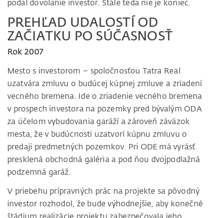
podal dovolanie investor. Stále teda nie je koniec.
PREHĽAD UDALOSTÍ OD
ZAČIATKU PO SÚČASNOSŤ
Rok 2007
Mesto s investorom – spoločnosťou Tatra Real
uzatvára zmluvu o budúcej kúpnej zmluve a zriadení
vecného bremena. Ide o zriadenie vecného bremena
v prospech investora na pozemky pred bývalým ODA
za účelom vybudovania garáží a zároveň záväzok
mesta, že v budúcnosti uzatvorí kúpnu zmluvu o
predaji predmetných pozemkov. Pri ODE má vyrásť
presklená obchodná galéria a pod ňou dvojpodlažná
podzemná garáž.
V priebehu prípravných prác na projekte sa pôvodný
investor rozhodol, že bude výhodnejšie, aby konečné
štádium realizácie projektu zabezpečovala jeho