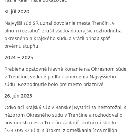
Tatra Real Trade dokazovať.
31. júl 2020
Najvyšší súd SR uznal dovolanie mesta Trenčín „v
plnom rozsahu“, zrušil všetky doterajšie rozhodnutia
okresného a krajského súdu a vrátil prípad späť
prvému stupňu.
2024 – 2025
Prebieha opätovné hlavné konanie na Okresnom súde
v Trenčíne, vedené podľa usmernenia Najvyššieho
súdu. Rozhodnutie bolo pre mesto priaznivé.
26. jún 2025
Odvolací Krajský súd v Banskej Bystrici sa nestotožnil s
názorom Okresného súdu v Trenčíne a rozhodoval o
povinnosti mesta Trenčín zaplatiť skutočnú škodu
(724.095,37 €) aj s úrokmi z omeškania (cca milión