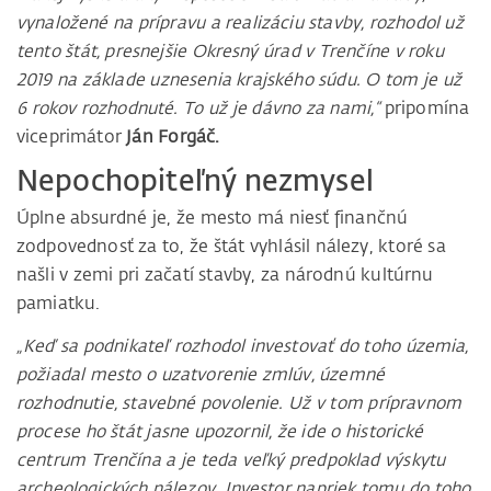
vynaložené na prípravu a realizáciu stavby, rozhodol už
tento štát, presnejšie Okresný úrad v Trenčíne v roku
2019 na základe uznesenia krajského súdu. O tom je už
6 rokov rozhodnuté. To už je dávno za nami,“
pripomína
viceprimátor
Ján Forgáč.
Nepochopiteľný nezmysel
Úplne absurdné je, že mesto má niesť finančnú
zodpovednosť za to, že štát vyhlásil nálezy, ktoré sa
našli v zemi pri začatí stavby, za národnú kultúrnu
pamiatku.
„Keď sa podnikateľ rozhodol investovať do toho územia,
požiadal mesto o uzatvorenie zmlúv, územné
rozhodnutie, stavebné povolenie. Už v tom prípravnom
procese ho štát jasne upozornil, že ide o historické
centrum Trenčína a je teda veľký predpoklad výskytu
archeologických nálezov. Investor napriek tomu do toho