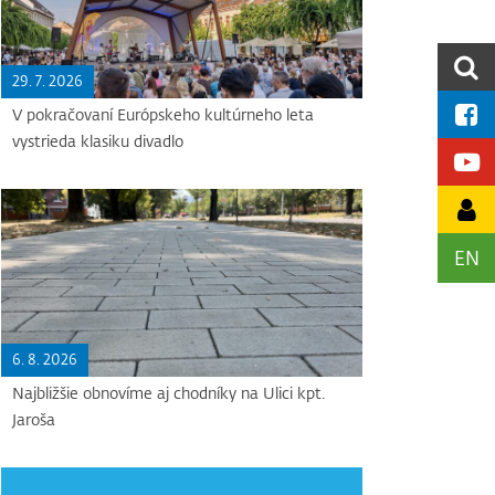
29. 7. 2026
V pokračovaní Európskeho kultúrneho leta
vystrieda klasiku divadlo
EN
6. 8. 2026
Najbližšie obnovíme aj chodníky na Ulici kpt.
Jaroša