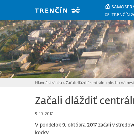
Prejsť na hlavný obsah
SAMOSPR
TRENČÍN 2
Hlavná stránka
>
Začali dláždiť centrálnu plochu námest
Začali dláždiť centr
9. 10. 2017
V pondelok 9. októbra 2017 začali v stredo
kocky.