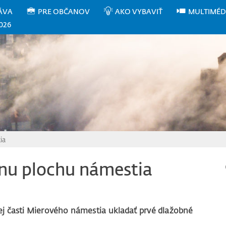
ÁVA
PRE OBČANOV
AKO VYBAVIŤ
MULTIMÉD
026
ia
álnu plochu námestia
vej časti Mierového námestia ukladať prvé dlažobné