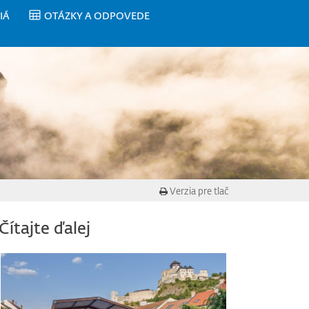
IÁ
OTÁZKY A ODPOVEDE
Verzia pre tlač
Čítajte ďalej