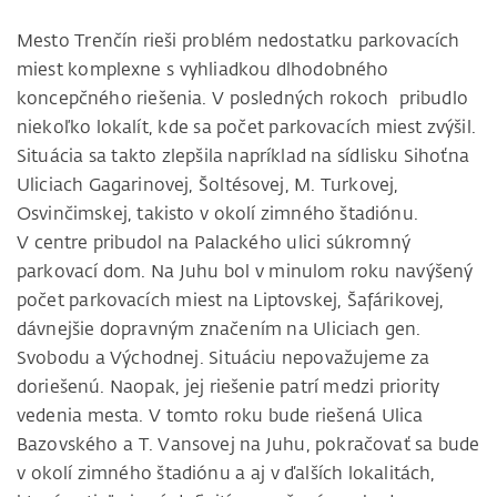
Mesto Trenčín rieši problém nedostatku parkovacích
miest komplexne s vyhliadkou dlhodobného
koncepčného riešenia. V posledných rokoch pribudlo
niekoľko lokalít, kde sa počet parkovacích miest zvýšil.
Situácia sa takto zlepšila napríklad na sídlisku Sihoťna
Uliciach Gagarinovej, Šoltésovej, M. Turkovej,
Osvinčimskej, takisto v okolí zimného štadiónu.
V centre pribudol na Palackého ulici súkromný
parkovací dom. Na Juhu bol v minulom roku navýšený
počet parkovacích miest na Liptovskej, Šafárikovej,
dávnejšie dopravným značením na Uliciach gen.
Svobodu a Východnej. Situáciu nepovažujeme za
doriešenú. Naopak, jej riešenie patrí medzi priority
vedenia mesta. V tomto roku bude riešená Ulica
Bazovského a T. Vansovej na Juhu, pokračovať sa bude
v okolí zimného štadiónu a aj v ďalších lokalitách,