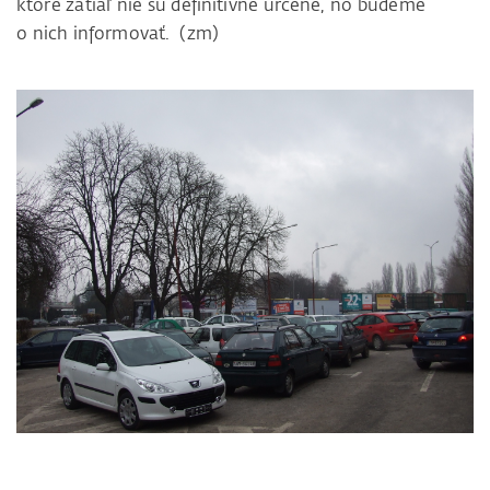
ktoré zatiaľ nie sú definitívne určené, no budeme
o nich informovať. (zm)