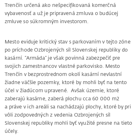
Trenčín určená ako nešpecifikovaná komerčná
vybavenosť a už je pripravená zmluva o budúcej
zmluve so súkromným investorom.
Mesto eviduje kritický stav s parkovaním v tejto zóne
po príchode Ozbrojených síl Slovenskej republiky do
kasární. “Armáda“ je však povinná zabezpečiť pre
svojich zamestnancov vlastné parkovisko. Mesto
Trenčín v bezprostrednom okolí kasární nevlastní
žiadne väčšie pozemky, ktoré by mohli byť na tento
účel v žiadúcom upravené. Avšak územie, ktoré
zaberajú kasárne, zaberá plochu cca 60 000 m2
a práve v ich areáli sa nachádzajú plochy, ktoré by pri
vôli zodpovedných z vedenia Ozbrojených síl
Slovenskej republiky mohli byť využité presne na tieto
účely.