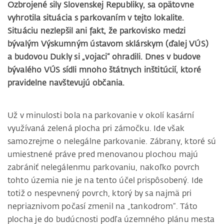
Ozbrojené sily Slovenskej Republiky, sa opätovne
vyhrotila situácia s parkovaním v tejto lokalite.
Situáciu nezlepšil ani fakt, že parkovisko medzi
bývalým Výskumným ústavom sklárskym (ďalej VÚS)
a budovou Dukly si „vojaci“ ohradili. Dnes v budove
bývalého VÚS sídli mnoho štátnych inštitúcií, ktoré
pravidelne navštevujú občania.
Už v minulosti bola na parkovanie v okolí kasární
využívaná zelená plocha pri zámočku. Ide však
samozrejme o nelegálne parkovanie. Zábrany, ktoré sú
umiestnené práve pred menovanou plochou majú
zabrániť nelegálenmu parkovaniu, nakoľko povrch
tohto územia nie je na tento účel prispôsobený. Ide
totiž o nespevnený povrch, ktorý by sa najmä pri
nepriaznivom počasí zmenil na „tankodrom“. Táto
plocha je do budúcnosti podľa územného plánu mesta