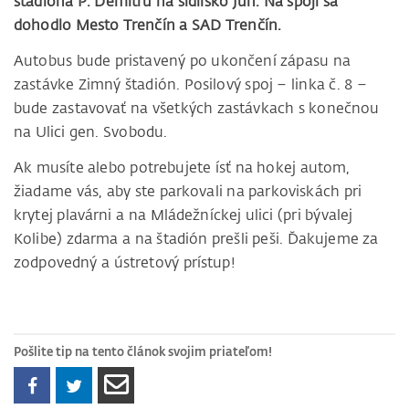
štadióna P. Demitru na sídlisko Juh. Na spoji sa
dohodlo Mesto Trenčín a SAD Trenčín.
Autobus bude pristavený po ukončení zápasu na
zastávke Zimný štadión. Posilový spoj – linka č. 8 –
bude zastavovať na všetkých zastávkach s konečnou
na Ulici gen. Svobodu.
Ak musíte alebo potrebujete ísť na hokej autom,
žiadame vás, aby ste parkovali na parkoviskách pri
krytej plavárni a na Mládežníckej ulici (pri bývalej
Kolibe) zdarma a na štadión prešli peši. Ďakujeme za
zodpovedný a ústretový prístup!
Pošlite tip na tento článok svojim priateľom!