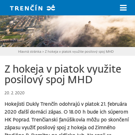
Prejsť na hlavný obsah
Hlavná stránka
>
Z hokeja v piatok využite posilový spoj MHD
Z hokeja v piatok využite
posilový spoj MHD
20. 2. 2020
Hokejisti Dukly Trenčín odohrajú v piatok 21. februára
2020 ďalší domáci zápas. O 18.00 h bude ich súperom
HK Poprad. Trenčianski fanúšikovia môžu po skončení
zápasu využiť posilový spoj z hokeja od Zimného