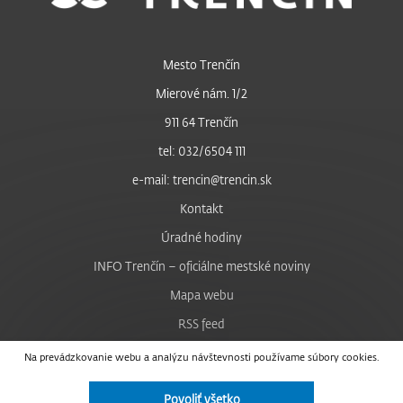
Mesto Trenčín
Mierové nám. 1/2
911 64 Trenčín
tel: 032/6504 111
e-mail: trencin@trencin.sk
Kontakt
Úradné hodiny
INFO Trenčín – oficiálne mestské noviny
Mapa webu
RSS feed
Nastavenie cookies
Na prevádzkovanie webu a analýzu návštevnosti používame súbory cookies.
Facebook
Povoliť všetko