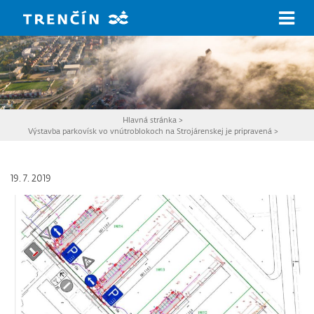
Prejsť na hlavný obsah
Hlavná stránka
>
Výstavba parkovísk vo vnútroblokoch na Strojárenskej je pripravená
>
19. 7. 2019