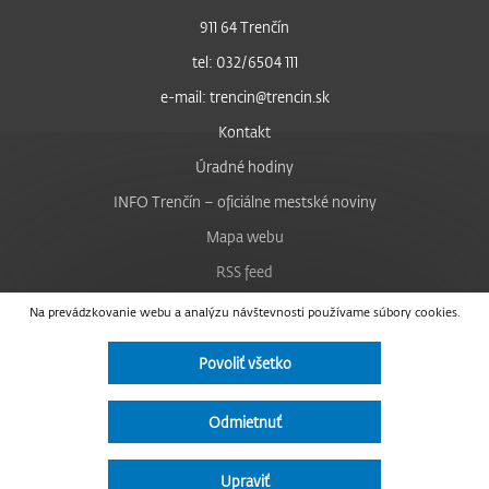
911 64 Trenčín
tel: 032/6504 111
e-mail: trencin@trencin.sk
Kontakt
Úradné hodiny
INFO Trenčín – oficiálne mestské noviny
Mapa webu
RSS feed
Nastavenie cookies
Na prevádzkovanie webu a analýzu návštevnosti používame súbory cookies.
Facebook
Povoliť všetko
YouTube
Instagram
Odmietnuť
Vyhlásenie o prístupnosti
Upraviť