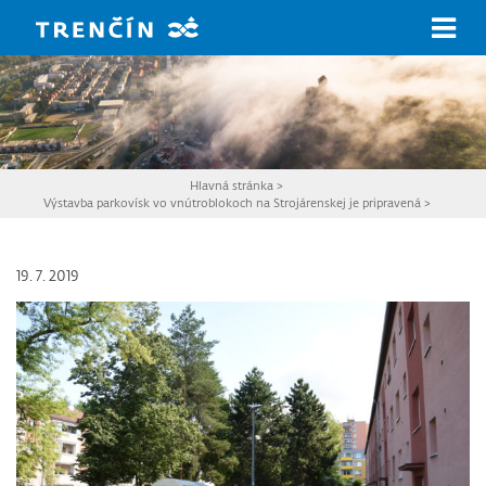
Prejsť na hlavný obsah
Hlavná stránka
>
Výstavba parkovísk vo vnútroblokoch na Strojárenskej je pripravená
>
19. 7. 2019