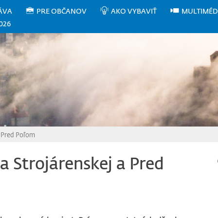
ÁVA
PRE OBČANOV
AKO VYBAVIŤ
MULTIMÉD
026
a Pred Poľom
a Strojárenskej a Pred