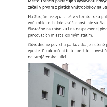
Mesto Trenčín pokračuje s výstavbou novýc
začali v prvom z piatich vnútroblokov na Str
Na Strojárenskej ulici ešte v tomto roku p
vnútroblokoch, kde v súčasnosti nie sú žiadn
čiastočne na trávniku i na nespevnenej plo
parkovacích miest s kolmým státím.
Odvodnenie povrchu parkoviska je riešené
vpuste. Po ukončení tejto mestskej invest
na Strojárenskej ulici.