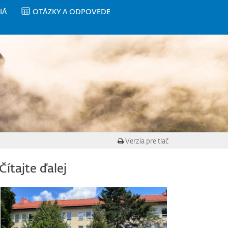
IÁ
OTÁZKY A ODPOVEDE
Verzia pre tlač
Čítajte ďalej