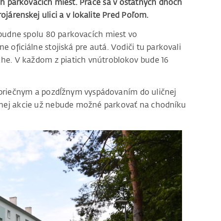
h parkovacích miest. Práce sa v ostatných dňoch
ojárenskej ulici a v lokalite Pred Poľom.
ribudne spolu 80 parkovacích miest vo
e oficiálne stojiská pre autá. Vodiči tu parkovali
che. V každom z piatich vnútroblokov bude 16
 priečnym a pozdĺžnym vyspádovaním do uličnej
ičnej akcie už nebude možné parkovať na chodníku