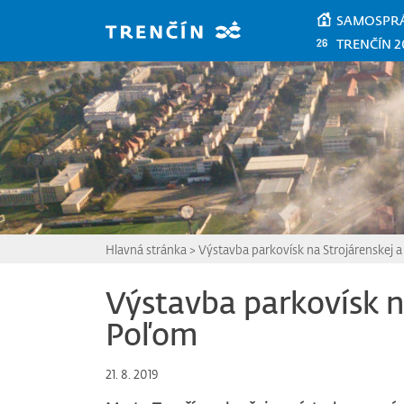
Prejsť na hlavný obsah
SAMOSPR
TRENČÍN 2
Hlavná stránka
>
Výstavba parkovísk na Strojárenskej 
Výstavba parkovísk n
Poľom
21. 8. 2019