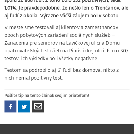
spolu 32 868 ľudí. Z toho bolo 332 pozitívnych, teda
1,01%. Je pravdepodobné, že nešlo len o Trenčanov, ale
aj ľudí z okolia. Výrazne väčší záujem bol v sobotu.
V meste sme testovali aj klientov a zamestnancov
oboch pobytových zariadení sociálnych služieb –
Zariadenia pre seniorov na Lavičkovej ulici a Domu
opatrovateľských služieb na Piaristickej ulici. Išlo o 307
testov, ich výsledky boli všetky negatívne.
Testom sa podrobilo aj 61 ľudí bez domova, nikto z
nich nemal pozitívny test.
Pošlite tip na tento článok svojim priateľom!