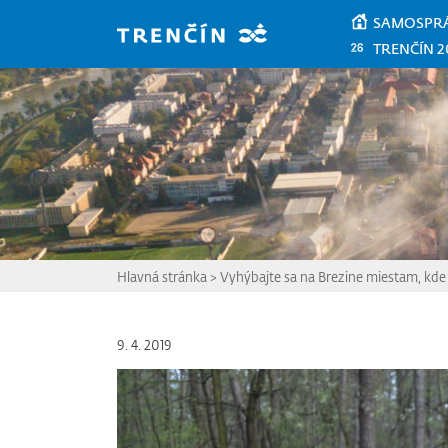
Prejsť na hlavný obsah
SAMOSPR
TRENČÍN 2
Hlavná stránka
>
Vyhýbajte sa na Brezine miestam, kde 
9. 4. 2019