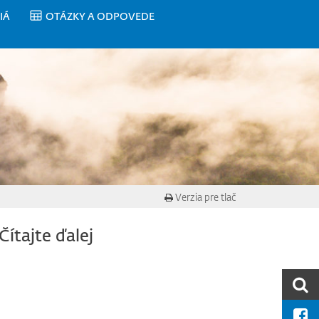
IÁ
OTÁZKY A ODPOVEDE
Verzia pre tlač
Čítajte ďalej