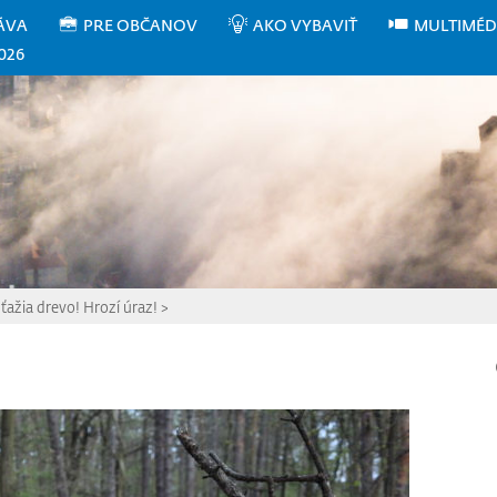
ÁVA
PRE OBČANOV
AKO VYBAVIŤ
MULTIMÉD
026
ťažia drevo! Hrozí úraz!
>