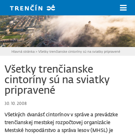
Prejsť na hlavný obsah
Hlavná stránka
>
Všetky trenčianske cintoríny sú na sviatky pripravené
Všetky trenčianske
cintoríny sú na sviatky
pripravené
30. 10. 2008
Všetkých dvanásť cintorínov v správe a prevádzke
trenčianskej mestskej rozpočtovej organizácie
Mestské hospodárstvo a správa lesov (MHSL) je