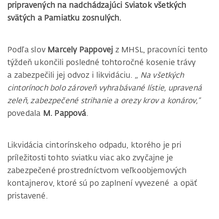
pripravených na nadchádzajúci Sviatok všetkých
svätých a Pamiatku zosnulých.
Podľa slov
Marcely Pappovej
z MHSL, pracovníci tento
týždeň ukončili posledné tohtoročné kosenie trávy
a zabezpečili jej odvoz i likvidáciu.
,, Na všetkých
cintorínoch bolo zároveň vyhrabávané lístie, upravená
zeleň, zabezpečené strihanie a orezy krov a konárov,“
povedala
M. Pappová
.
Likvidácia cintorínskeho odpadu, ktorého je pri
príležitosti tohto sviatku viac ako zvyčajne je
zabezpečené prostredníctvom veľkoobjemových
kontajnerov, ktoré sú po zaplnení vyvezené a opäť
pristavené.