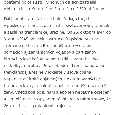
obeťami holokaustu. Mnohých ďalších zastrelili
v Nemeckej a Kremničke. Spolu šlo o 1 570 občanov.
Ďalšími obeťami fašizmu boli i ľudia, ktorých
v posledných mesiacoch druhej svetovej vojny umučili
a zabili na trenčianskej Brezine. Od 25. októbra 1944 do
3. apríla 1945 odviedli z väznice Krajského súdu v
Trenčíne do lesa na Brezine 69 osôb – civilov,
domácich aj zahraničných vojakov a partizánov –
ktorých v lese beštiálne povraždili a zahrabali do
niekoľkých hrobov. Po oslobodení Trenčína bolo na
trenčianskej Brezine v lokalite Dušova dolina,
Vápenice a Široké objavených a exhumovaných 7
hrobov, v ktorých bolo 69 obetí, z toho 65 mužov a 4
ženy. Všetci boli bosí, nahí alebo len nepatrne oblečení
a ich telá niesli stopy po mučení. Boli v takom stave, že
26 z nich sa nepodarilo identifikovať.