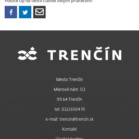
Pošlite tip na tento článok svojim priateľom!
Mesto Trenčín
Mierové nám. 1/2
911 64 Trenčín
tel: 032/6504 111
e-mail: trencin@trencin.sk
Kontakt
Úradné hodiny