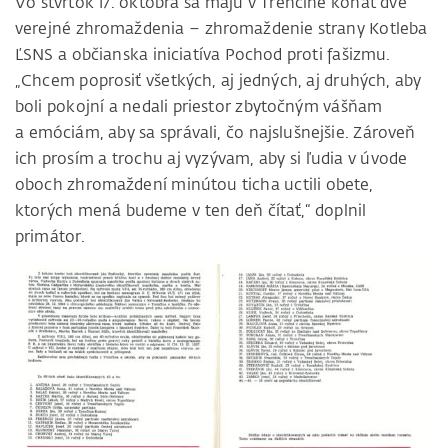
Vo štvrtok 17. októbra sa majú v Trenčíne konať dve
verejné zhromaždenia – zhromaždenie strany Kotleba
ĽSNS a občianska iniciatíva Pochod proti fašizmu.
„Chcem poprosiť všetkých, aj jedných, aj druhých, aby
boli pokojní a nedali priestor zbytočným vášňam
a emóciám, aby sa správali, čo najslušnejšie. Zároveň
ich prosím a trochu aj vyzývam, aby si ľudia v úvode
oboch zhromaždení minútou ticha uctili obete,
ktorých mená budeme v ten deň čítať,“ doplnil
primátor.