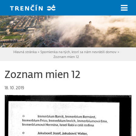
Prejsť na hlavný obsah
Hlavná stránka
>
Spomienka na tých, ktorí sa nám nevrátili domov
>
Zoznam mien 12
Zoznam mien 12
18. 10. 2019