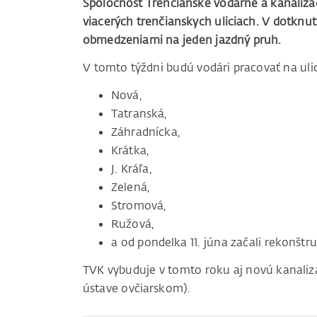
Spoločnosť Trenčianske vodárne a kanalizá
viacerých trenčianskych uliciach. V dotknu
obmedzeniami na jeden jazdný pruh.
V tomto týždni budú vodári pracovať na uli
Nová,
Tatranská,
Záhradnícka,
Krátka,
J. Kráľa,
Zelená,
Stromová,
Ružová,
a od pondelka 11. júna začali rekonštr
TVK vybuduje v tomto roku aj novú kanali
ústave ovčiarskom).