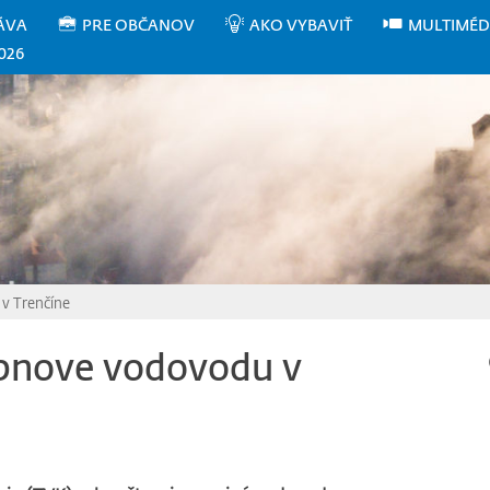
ÁVA
PRE OBČANOV
AKO VYBAVIŤ
MULTIMÉD
026
v Trenčíne
obnove vodovodu v