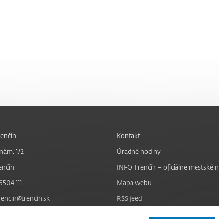
enčín
Kontakt
nám. 1/2
Úradné hodiny
enčín
INFO Trenčín – oficiálne mestské 
6504 111
Mapa webu
trencin@trencin.sk
RSS feed
Nastavenie cookies