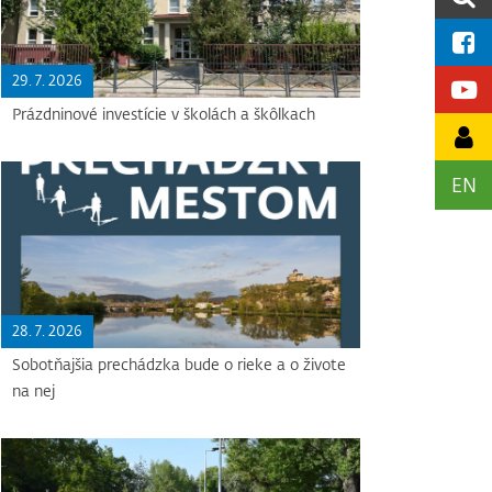
29. 7. 2026
Prázdninové investície v školách a škôlkach
EN
28. 7. 2026
Sobotňajšia prechádzka bude o rieke a o živote
na nej