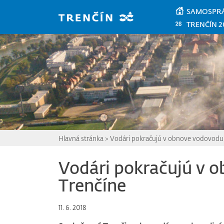
Prejsť na hlavný obsah
SAMOSPR
TRENČÍN 2
Hlavná stránka
>
Vodári pokračujú v obnove vodovodu 
Vodári pokračujú v 
Trenčíne
11. 6. 2018