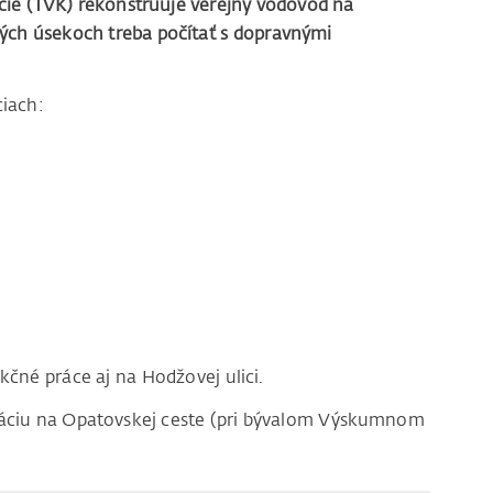
cie (TVK) rekonštruuje verejný vodovod na
tých úsekoch treba počítať s dopravnými
ciach:
ukčné práce aj na Hodžovej ulici.
záciu na Opatovskej ceste (pri bývalom Výskumnom