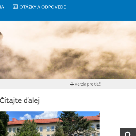
IÁ
OTÁZKY A ODPOVEDE
Verzia pre tlač
Čítajte ďalej