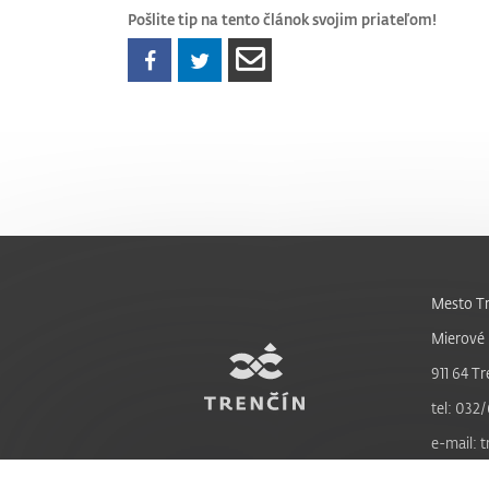
Pošlite tip na tento článok svojim priateľom!
Mesto Tr
Mierové 
911 64 Tr
tel: 032/
e-mail: 