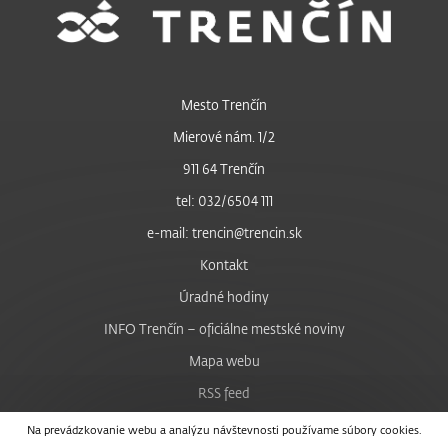
Mesto Trenčín
Mierové nám. 1/2
911 64 Trenčín
tel: 032/6504 111
e-mail: trencin@trencin.sk
Kontakt
Úradné hodiny
INFO Trenčín – oficiálne mestské noviny
Mapa webu
RSS feed
Nastavenie cookies
Na prevádzkovanie webu a analýzu návštevnosti používame súbory cookies.