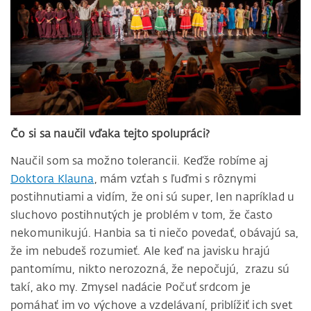
Čo si sa naučil vďaka tejto spolupráci?
Naučil som sa možno tolerancii. Keďže robíme aj
Doktora Klauna
, mám vzťah s ľuďmi s rôznymi
postihnutiami a vidím, že oni sú super, len napríklad u
sluchovo postihnutých je problém v tom, že často
nekomunikujú. Hanbia sa ti niečo povedať, obávajú sa,
že im nebudeš rozumieť. Ale keď na javisku hrajú
pantomímu, nikto nerozozná, že nepočujú, zrazu sú
takí, ako my. Zmysel nadácie Počuť srdcom je
pomáhať im vo výchove a vzdelávaní, priblížiť ich svet