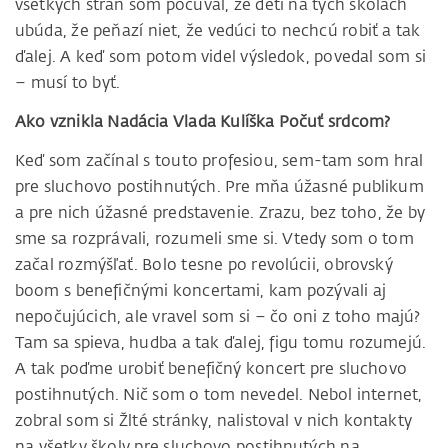
všetkých strán som počúval, že detí na tých školách
ubúda, že peňazí niet, že vedúci to nechcú robiť a tak
ďalej. A keď som potom videl výsledok, povedal som si
– musí to byť.
Ako vznikla Nadácia Vlada Kulíška Počuť srdcom?
Keď som začínal s touto profesiou, sem-tam som hral
pre sluchovo postihnutých. Pre mňa úžasné publikum
a pre nich úžasné predstavenie. Zrazu, bez toho, že by
sme sa rozprávali, rozumeli sme si. Vtedy som o tom
začal rozmýšľať. Bolo tesne po revolúcii, obrovský
boom s benefičnými koncertami, kam pozývali aj
nepočujúcich, ale vravel som si – čo oni z toho majú?
Tam sa spieva, hudba a tak ďalej, figu tomu rozumejú.
A tak poďme urobiť benefičný koncert pre sluchovo
postihnutých. Nič som o tom nevedel. Nebol internet,
zobral som si Žlté stránky, nalistoval v nich kontakty
na všetky školy pre sluchovo postihnutých na