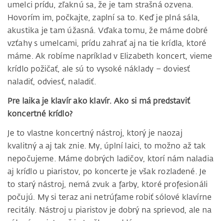
umelci prídu, zľaknú sa, že je tam strašná ozvena.
Hovorím im, počkajte, zaplní sa to. Keď je plná sála,
akustika je tam úžasná. Vďaka tomu, že máme dobré
vzťahy s umelcami, prídu zahrať aj na tie krídla, ktoré
máme. Ak robíme napríklad v Elizabeth koncert, vieme
krídlo požičať, ale sú to vysoké náklady – doviesť
naladiť, odviesť, naladiť.
Pre laika je klavír ako klavír. Ako si má predstaviť
koncertné krídlo?
Je to vlastne koncertný nástroj, ktorý je naozaj
kvalitný a aj tak znie. My, úplní laici, to možno až tak
nepočujeme. Máme dobrých ladičov, ktorí nám naladia
aj krídlo u piaristov, po koncerte je však rozladené. Je
to starý nástroj, nemá zvuk a farby, ktoré profesionáli
počujú. My si teraz ani netrúfame robiť sólové klavírne
recitály. Nástroj u piaristov je dobrý na sprievod, ale na