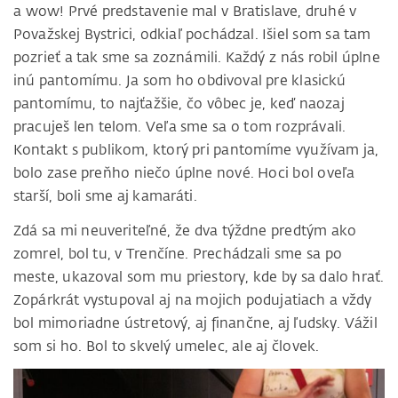
a wow! Prvé predstavenie mal v Bratislave, druhé v
Považskej Bystrici, odkiaľ pochádzal. Išiel som sa tam
pozrieť a tak sme sa zoznámili. Každý z nás robil úplne
inú pantomímu. Ja som ho obdivoval pre klasickú
pantomímu, to najťažšie, čo vôbec je, keď naozaj
pracuješ len telom. Veľa sme sa o tom rozprávali.
Kontakt s publikom, ktorý pri pantomíme využívam ja,
bolo zase preňho niečo úplne nové. Hoci bol oveľa
starší, boli sme aj kamaráti.
Zdá sa mi neuveriteľné, že dva týždne predtým ako
zomrel, bol tu, v Trenčíne. Prechádzali sme sa po
meste, ukazoval som mu priestory, kde by sa dalo hrať.
Zopárkrát vystupoval aj na mojich podujatiach a vždy
bol mimoriadne ústretový, aj finančne, aj ľudsky. Vážil
som si ho. Bol to skvelý umelec, ale aj človek.