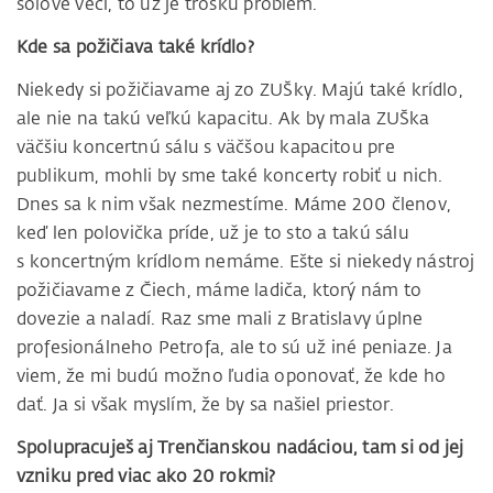
sólové veci, to už je trošku problém.
Kde sa požičiava také krídlo?
Niekedy si požičiavame aj zo ZUŠky. Majú také krídlo,
ale nie na takú veľkú kapacitu. Ak by mala ZUŠka
väčšiu koncertnú sálu s väčšou kapacitou pre
publikum, mohli by sme také koncerty robiť u nich.
Dnes sa k nim však nezmestíme. Máme 200 členov,
keď len polovička príde, už je to sto a takú sálu
s koncertným krídlom nemáme. Ešte si niekedy nástroj
požičiavame z Čiech, máme ladiča, ktorý nám to
dovezie a naladí. Raz sme mali z Bratislavy úplne
profesionálneho Petrofa, ale to sú už iné peniaze. Ja
viem, že mi budú možno ľudia oponovať, že kde ho
dať. Ja si však myslím, že by sa našiel priestor.
Spolupracuješ aj Trenčianskou nadáciou, tam si od jej
vzniku pred viac ako 20 rokmi?