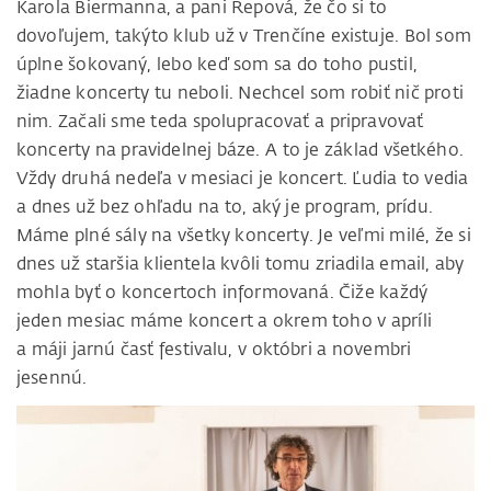
Karola Biermanna, a pani Repová, že čo si to
dovoľujem, takýto klub už v Trenčíne existuje. Bol som
úplne šokovaný, lebo keď som sa do toho pustil,
žiadne koncerty tu neboli. Nechcel som robiť nič proti
nim. Začali sme teda spolupracovať a pripravovať
koncerty na pravidelnej báze. A to je základ všetkého.
Vždy druhá nedeľa v mesiaci je koncert. Ľudia to vedia
a dnes už bez ohľadu na to, aký je program, prídu.
Máme plné sály na všetky koncerty. Je veľmi milé, že si
dnes už staršia klientela kvôli tomu zriadila email, aby
mohla byť o koncertoch informovaná. Čiže každý
jeden mesiac máme koncert a okrem toho v apríli
a máji jarnú časť festivalu, v októbri a novembri
jesennú.