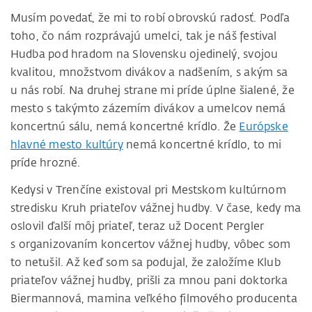
Musím povedať, že mi to robí obrovskú radosť. Podľa
toho, čo nám rozprávajú umelci, tak je náš festival
Hudba pod hradom na Slovensku ojedinelý, svojou
kvalitou, množstvom divákov a nadšením, s akým sa
u nás robí. Na druhej strane mi príde úplne šialené, že
mesto s takýmto zázemím divákov a umelcov nemá
koncertnú sálu, nemá koncertné krídlo. Že
Európske
hlavné mesto kultúry
nemá koncertné krídlo, to mi
príde hrozné.
Kedysi v Trenčíne existoval pri Mestskom kultúrnom
stredisku Kruh priateľov vážnej hudby. V čase, kedy ma
oslovil ďalší môj priateľ, teraz už Docent Pergler
s organizovaním koncertov vážnej hudby, vôbec som
to netušil. Až keď som sa podujal, že založíme Klub
priateľov vážnej hudby, prišli za mnou pani doktorka
Biermannová, mamina veľkého filmového producenta