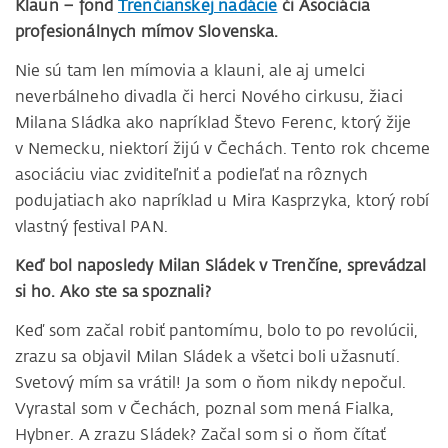
Klaun – fond
Trenčianskej nadácie
či Asociácia
profesionálnych mímov Slovenska.
Nie sú tam len mímovia a klauni, ale aj umelci
neverbálneho divadla či herci Nového cirkusu, žiaci
Milana Sládka ako napríklad Števo Ferenc, ktorý žije
v Nemecku, niektorí žijú v Čechách. Tento rok chceme
asociáciu viac zviditeľniť a podieľať na rôznych
podujatiach ako napríklad u Mira Kasprzyka, ktorý robí
vlastný festival PAN.
Keď bol naposledy Milan Sládek v Trenčíne, sprevádzal
si ho. Ako ste sa spoznali?
Keď som začal robiť pantomímu, bolo to po revolúcii,
zrazu sa objavil Milan Sládek a všetci boli užasnutí.
Svetový mím sa vrátil! Ja som o ňom nikdy nepočul.
Vyrastal som v Čechách, poznal som mená Fialka,
Hybner. A zrazu Sládek? Začal som si o ňom čítať