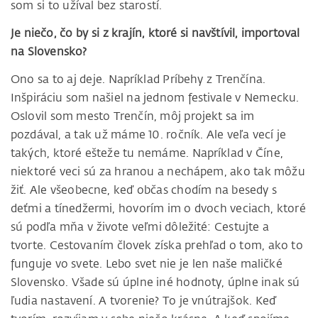
som si to užíval bez starostí.
Je niečo, čo by si z krajín, ktoré si navštívil, importoval
na Slovensko?
Ono sa to aj deje. Napríklad Príbehy z Trenčína.
Inšpiráciu som našiel na jednom festivale v Nemecku.
Oslovil som mesto Trenčín, môj projekt sa im
pozdával, a tak už máme 10. ročník. Ale veľa vecí je
takých, ktoré ešteže tu nemáme. Napríklad v Číne,
niektoré veci sú za hranou a nechápem, ako tak môžu
žiť. Ale všeobecne, keď občas chodím na besedy s
deťmi a tínedžermi, hovorím im o dvoch veciach, ktoré
sú podľa mňa v živote veľmi dôležité: Cestujte a
tvorte. Cestovaním človek získa prehľad o tom, ako to
funguje vo svete. Lebo svet nie je len naše maličké
Slovensko. Všade sú úplne iné hodnoty, úplne inak sú
ľudia nastavení. A tvorenie? To je vnútrajšok. Keď