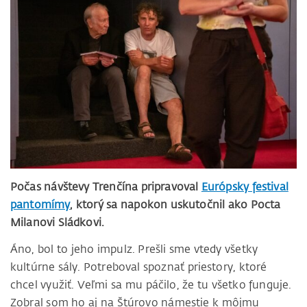
Počas návštevy Trenčína pripravoval
Európsky festival
pantomímy
, ktorý sa napokon uskutočnil ako Pocta
Milanovi Sládkovi.
Áno, bol to jeho impulz. Prešli sme vtedy všetky
kultúrne sály. Potreboval spoznať priestory, ktoré
chcel využiť. Veľmi sa mu páčilo, že tu všetko funguje.
Zobral som ho aj na Štúrovo námestie k môjmu