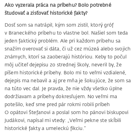
Ako vyzerala práca na príbehu? Bolo potrebné
študovať a zisťovať historické fakty?
Dosť som sa natrápil, kým som zistil, ktorý gróf
v Braneckého príbehu to vlastne bol. Našiel som teda
jeden faktický problém. Ale pri každom príbehu sa
snažím overovať si dáta, či už cez múzeá alebo svojich
známych, ktorí sa zaoberajú históriou. Keby to počul
môj učiteľ dejepisu zo strednej školy, neveril by, že
píšem historické príbehy. Bolo mi to veľmi vzdialené,
dejepis ma nebavil a aj pre mňa je šokujúce, že som sa
na túto vec dal. Je pravda, že nie vždy všetko úplne
dodržiavam a príbehy dokresľujem. No veľmi ma
potešilo, keď sme pred pár rokmi robili príbeh
O opátovi Štefanovi a poslal som ho pánovi biskupovi
Judákovi, napísal mi vtedy: „Veľmi pekne ste skĺbili
historické fakty a umeleckú fikciu.“