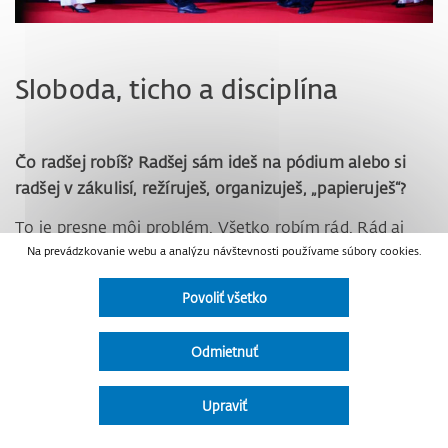
Sloboda, ticho a disciplína
Čo radšej robíš? Radšej sám ideš na pódium alebo si
radšej v zákulisí, režíruješ, organizuješ, „papieruješ“?
To je presne môj problém. Všetko robím rád. Rád aj
„papierujem“, rád pomáham manželke v obchode
Na prevádzkovanie webu a analýzu návštevnosti používame súbory cookies.
skladať prázdne krabice, dnes som ich napríklad bol
Povoliť všetko
odviezť za plné auto do Marius Pedersena. Som v
tomto zrejme šťastný človek, že naozaj čokoľvek
Odmietnuť
robím, tak to robím rád. Ale ono to je možno aj
naopak, že to, čo nechcem robiť rád, tak to
Upraviť
jednoducho nerobím. To je výhoda byť niekedy takto
na voľnej nohe.