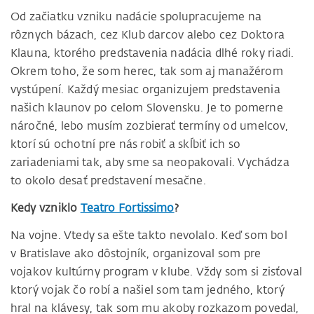
Od začiatku vzniku nadácie spolupracujeme na
rôznych bázach, cez Klub darcov alebo cez Doktora
Klauna, ktorého predstavenia nadácia dlhé roky riadi.
Okrem toho, že som herec, tak som aj manažérom
vystúpení. Každý mesiac organizujem predstavenia
našich klaunov po celom Slovensku. Je to pomerne
náročné, lebo musím zozbierať termíny od umelcov,
ktorí sú ochotní pre nás robiť a skĺbiť ich so
zariadeniami tak, aby sme sa neopakovali. Vychádza
to okolo desať predstavení mesačne.
Kedy vzniklo
Teatro Fortissimo
?
Na vojne. Vtedy sa ešte takto nevolalo. Keď som bol
v Bratislave ako dôstojník, organizoval som pre
vojakov kultúrny program v klube. Vždy som si zisťoval
ktorý vojak čo robí a našiel som tam jedného, ktorý
hral na klávesy, tak som mu akoby rozkazom povedal,