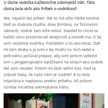
V úlohe vodníka každoročne odomykáš Váh. Táto
úloha bola skôr ako Príbeh o vodníkovi?
Nie, najskôr bol príbeh. Ale to má ešte hlbšie korene.
Keď sa otvárala studňa, dnes fontána, na Štúrovom
námestí, vodník tam ešte nebol. Staviteľ to chcel za
každú cenu prezentovať verejnosti a oslovili ma, či by
som nezahral vodníka. Pamätám si to ako teraz. Dali
mi tam dosky a ja som v tej studni na nich sedel a
polhodinu počúval prejavy, aby som potom vyliezol
von s pingpongovými loptičkami na očiach ako vodník.
Nič som nevidel. Potom mi bolo veľmi ľúto, keď sa
ozývali hlasy, že načo nám je Vodník? A to bola
inšpirácia k napísaniu prvého príbehu. Až potom
vznikla iniciatíva odomykania Váhu.