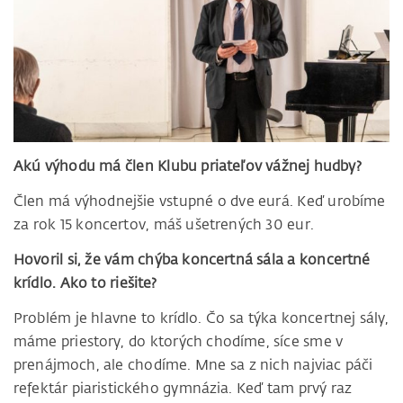
Akú výhodu má člen Klubu priateľov vážnej hudby?
Člen má výhodnejšie vstupné o dve eurá. Keď urobíme
za rok 15 koncertov, máš ušetrených 30 eur.
Hovoril si, že vám chýba koncertná sála a koncertné
krídlo. Ako to riešite?
Problém je hlavne to krídlo. Čo sa týka koncertnej sály,
máme priestory, do ktorých chodíme, síce sme v
prenájmoch, ale chodíme. Mne sa z nich najviac páči
refektár piaristického gymnázia. Keď tam prvý raz