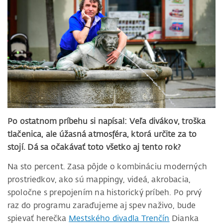
Po ostatnom príbehu si napísal: Veľa divákov, troška
tlačenica, ale úžasná atmosféra, ktorá určite za to
stojí. Dá sa očakávať toto všetko aj tento rok?
Na sto percent. Zasa pôjde o kombináciu moderných
prostriedkov, ako sú mappingy, videá, akrobacia,
spoločne s prepojením na historický príbeh. Po prvý
raz do programu zaraďujeme aj spev naživo, bude
spievať herečka
Mestského divadla Trenčín
Dianka