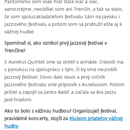
Pantomímu som však hral stále viac a viac,
samozrejme, neobišiel som ani Trenčín, a tak sa stalo,
že som spoluzakladateľom festivalu Sám na javisku i
Jazzového festivalu a potom som sa pridružil ešte aj k
vážnej hudbe.
Spomínaš si, ako vznikol prvý jazzový festival v
Trenčíne?
S Aurelius Quintet sme sa stretli v armáde. Oslovili ma
s ponukou na spoluprácu s tým, či by sme neurobili
jazzový festival. Slovo dalo slovo a prvý ročník
jazzového festivalu sme pripravili s Aureliusom. Potom
prišiel a zapojil sa Janko Babič a začala sa éra Jazzu
pod hradom.
Ako to bolo s vážnou hudbou? Organizuješ festival,
pravidelné koncerty, stojíš za
Klubom priateľov vážnej
hudby
.