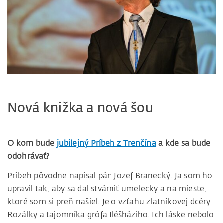
Nová knižka a nová šou
O kom bude
jubilejný Príbeh z Trenčína
a kde sa bude
odohrávať?
Príbeh pôvodne napísal pán Jozef Branecký. Ja som ho
upravil tak, aby sa dal stvárniť umelecky a na mieste,
ktoré som si preň našiel. Je o vzťahu zlatníkovej dcéry
Rozálky a tajomníka grófa Iléšháziho. Ich láske nebolo