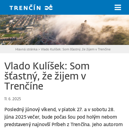
Prejsť na hlavný obsah
Hlavná stránka
>
Vlado Kulíšek: Som šťastný, že žijem v Trenčíne
Vlado Kulíšek: Som
šťastný, že žijem v
Trenčíne
11. 6. 2025
Posledný júnový víkend, v piatok 27. a v sobotu 28.
júna 2025 večer, bude počas šou pod holým nebom
predstavený najnovší Príbeh z Trenčína. Jeho autorom