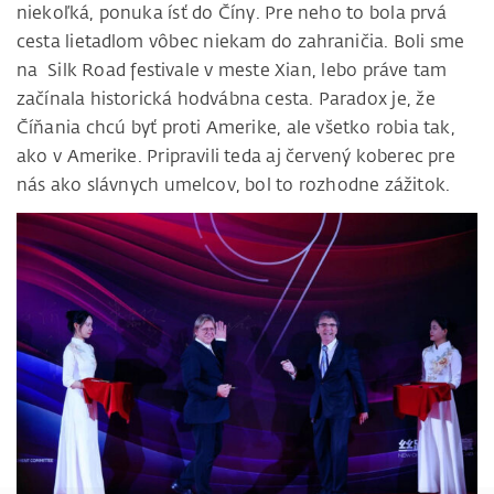
niekoľká, ponuka ísť do Číny. Pre neho to bola prvá
cesta lietadlom vôbec niekam do zahraničia. Boli sme
na Silk Road festivale v meste Xian, lebo práve tam
začínala historická hodvábna cesta. Paradox je, že
Číňania chcú byť proti Amerike, ale všetko robia tak,
ako v Amerike. Pripravili teda aj červený koberec pre
nás ako slávnych umelcov, bol to rozhodne zážitok.