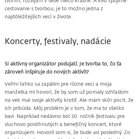
tvorím, rozvíjam v sebe niečo krásne. A keď spojíme
cestovanie s tvorbou, je to možno jedna z
najdôležitejších vecí v živote.
Koncerty, festivaly, nadácie
Si aktívny organizátor podujatí. Je tvorba to, čo ťa
zároveň inšpiruje do nových aktivít?
Veľmi ľahko sa zapálim pre rôzne veci a moja
manželka mi hovorí, že by som už pomaly vzhľadom
na vek mal svoje aktivity krotiť. Ale mám skôr pocit, že
ich pribúda. Môj problém je v tom, že ma to všetko
baví. Napríklad nedávno bol 30. ročník festivalu pre
sluchovo postihnutých a benefičný koncert, ktoré
organizujem. Hovoril som si, že bude asi posledný. Zo