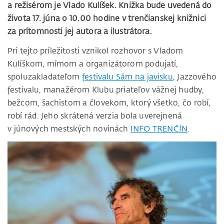
a režisérom je Vlado Kulíšek. Knižka bude uvedená do
života 17. júna o 10.00 hodine v trenčianskej knižnici
za prítomnosti jej autora a ilustrátora.
Pri tejto príležitosti vznikol rozhovor s Vladom
Kulíškom, mímom a organizátorom podujatí,
spoluzakladateľom
festivalu Sám na javisku
, Jazzového
festivalu, manažérom Klubu priateľov vážnej hudby,
bežcom, šachistom a človekom, ktorý všetko, čo robí,
robí rád. Jeho skrátená verzia bola uverejnená
v júnových mestských novinách
INFO TRENČÍN
.