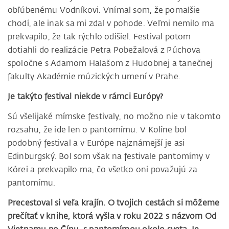
obľúbenému Vodníkovi. Vnímal som, že pomalšie
chodí, ale inak sa mi zdal v pohode. Veľmi nemilo ma
prekvapilo, že tak rýchlo odišiel. Festival potom
dotiahli do realizácie Petra Pobežalová z Púchova
spoločne s Adamom Halašom z Hudobnej a tanečnej
fakulty Akadémie múzických umení v Prahe.
Je takýto festival niekde v rámci Európy?
Sú všelijaké mímske festivaly, no možno nie v takomto
rozsahu, že ide len o pantomímu. V Kolíne bol
podobný festival a v Európe najznámejší je asi
Edinburgský. Bol som však na festivale pantomímy v
Kórei a prekvapilo ma, čo všetko oni považujú za
pantomímu.
Precestoval si veľa krajín. O tvojich cestách si môžeme
prečítať v knihe, ktorá vyšla v roku 2022 s názvom Od