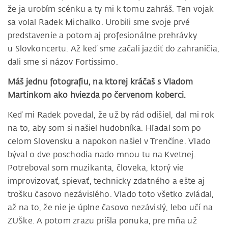
že ja urobím scénku a ty mi k tomu zahráš. Ten vojak
sa volal Radek Michalko. Urobili sme svoje prvé
predstavenie a potom aj profesionálne prehrávky
u Slovkoncertu. Až keď sme začali jazdiť do zahraničia,
dali sme si názov Fortissimo.
Máš jednu fotografiu, na ktorej kráčaš s Vladom
Martinkom ako hviezda po červenom koberci.
Keď mi Radek povedal, že už by rád odišiel, dal mi rok
na to, aby som si našiel hudobníka. Hľadal som po
celom Slovensku a napokon našiel v Trenčíne. Vlado
býval o dve poschodia nado mnou tu na Kvetnej.
Potreboval som muzikanta, človeka, ktorý vie
improvizovať, spievať, technicky zdatného a ešte aj
trošku časovo nezávislého. Vlado toto všetko zvládal,
až na to, že nie je úplne časovo nezávislý, lebo učí na
ZUŠke. A potom zrazu prišla ponuka, pre mňa už