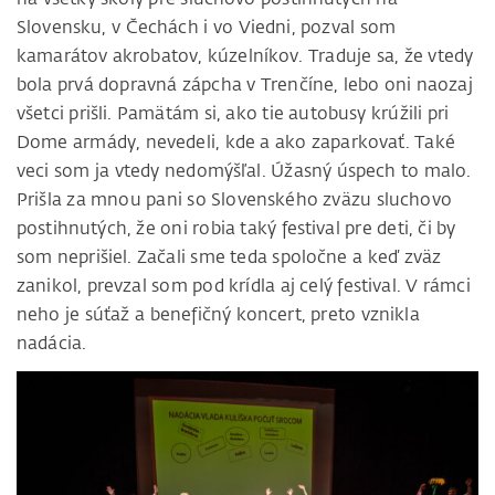
Slovensku, v Čechách i vo Viedni, pozval som
kamarátov akrobatov, kúzelníkov. Traduje sa, že vtedy
bola prvá dopravná zápcha v Trenčíne, lebo oni naozaj
všetci prišli. Pamätám si, ako tie autobusy krúžili pri
Dome armády, nevedeli, kde a ako zaparkovať. Také
veci som ja vtedy nedomýšľal. Úžasný úspech to malo.
Prišla za mnou pani so Slovenského zväzu sluchovo
postihnutých, že oni robia taký festival pre deti, či by
som neprišiel. Začali sme teda spoločne a keď zväz
zanikol, prevzal som pod krídla aj celý festival. V rámci
neho je súťaž a benefičný koncert, preto vznikla
nadácia.