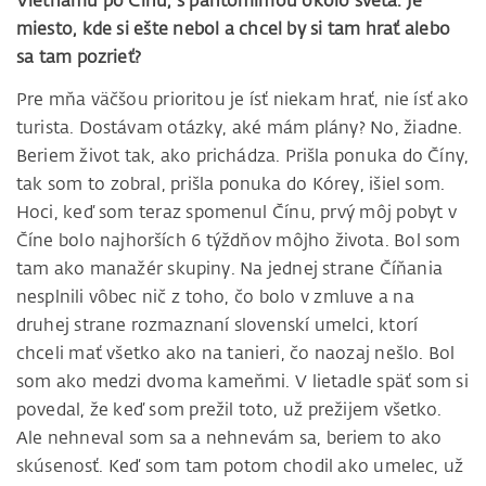
Vietnamu po Čínu, s pantomímou okolo sveta. Je
miesto, kde si ešte nebol a chcel by si tam hrať alebo
sa tam pozrieť?
Pre mňa väčšou prioritou je ísť niekam hrať, nie ísť ako
turista. Dostávam otázky, aké mám plány? No, žiadne.
Beriem život tak, ako prichádza. Prišla ponuka do Číny,
tak som to zobral, prišla ponuka do Kórey, išiel som.
Hoci, keď som teraz spomenul Čínu, prvý môj pobyt v
Číne bolo najhorších 6 týždňov môjho života. Bol som
tam ako manažér skupiny. Na jednej strane Číňania
nesplnili vôbec nič z toho, čo bolo v zmluve a na
druhej strane rozmaznaní slovenskí umelci, ktorí
chceli mať všetko ako na tanieri, čo naozaj nešlo. Bol
som ako medzi dvoma kameňmi. V lietadle späť som si
povedal, že keď som prežil toto, už prežijem všetko.
Ale nehneval som sa a nehnevám sa, beriem to ako
skúsenosť. Keď som tam potom chodil ako umelec, už