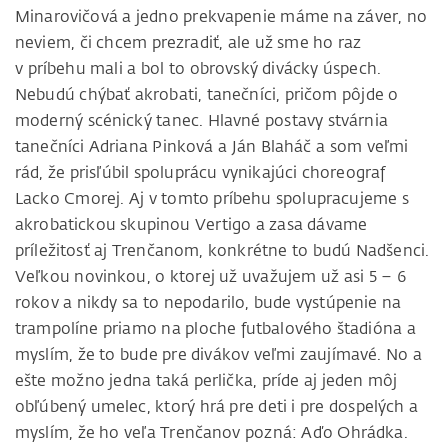
Minarovičová a jedno prekvapenie máme na záver, no
neviem, či chcem prezradiť, ale už sme ho raz
v príbehu mali a bol to obrovský divácky úspech.
Nebudú chýbať akrobati, tanečníci, pričom pôjde o
moderný scénický tanec. Hlavné postavy stvárnia
tanečníci Adriana Pinková a Ján Blaháč a som veľmi
rád, že prisľúbil spoluprácu vynikajúci choreograf
Lacko Cmorej. Aj v tomto príbehu spolupracujeme s
akrobatickou skupinou Vertigo a zasa dávame
príležitosť aj Trenčanom, konkrétne to budú Nadšenci.
Veľkou novinkou, o ktorej už uvažujem už asi 5 – 6
rokov a nikdy sa to nepodarilo, bude vystúpenie na
trampolíne priamo na ploche futbalového štadióna a
myslím, že to bude pre divákov veľmi zaujímavé. No a
ešte možno jedna taká perlička, príde aj jeden môj
obľúbený umelec, ktorý hrá pre deti i pre dospelých a
myslím, že ho veľa Trenčanov pozná: Aďo Ohrádka.