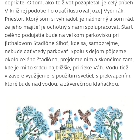
dopriate. O tom, ako to život pozapletal, je celý príbeh.
V knižnej podobe ho opäť ilustroval Jozef Vydrnák.
Priestor, ktorý som si vyhliadol, je nádherný a som rád,
že jeho majiteľ je ochotný s nami spolupracovať. Štart
celého podujatia bude na veľkom parkovisku pri
futbalovom Štadióne Sihoť, kde sa, samozrejme,
nebude dať vtedy parkovať. Spolu s dejom pôjdeme
okolo celého štadióna, prejdeme ním a skončíme tam,
kde je mi to srdcu najbližšie, pri rieke Váh. Vodu tiež
v závere využijeme, s použitím svetiel, s prekvapením,
ktoré bude nad vodou, a záverečnou klaňačkou.