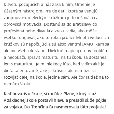
k svetu počujúcich a nás zasa k nim. Umenie je
úžasným nástrojom. Pre tie deti, ktoré sa venujú
záujmovo-umeleckým krúžkom je to inšpirácia a
obrovská motivácia. Dostanú sa do Bratislavy do
profesionálneho divadla a zrazu vidia, ako môže
všetko fungovať, ako to robia profíci. Mnohí vedúci ich
krúžkov sú nepočujúci a sú absolventmi JAMU, kam sa
ale nie všetci dostanú. Niektorí majú aj druhý problém
a nedokážu spraviť maturitu, na tú školu sa dostaneš
len s maturitou. Je mi niekedy ľúto, keď vidím aké je
dieťa talentované, aké je krásne, ale nemôže sa
rozvíjať ďalej na škole, jedine sám. Ale čo? Ja tiež na to
nemám školu.
Keď hovoríš o škole, si rodák z Plzne, ktorý si už
v základnej škole postavil hlavu a presadil si, že pôjde
za vojaka. Do Trenčína ťa nasmerovala táto profesia?