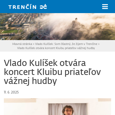
Prejsť na hlavný obsah
Hlavná stránka
>
Vlado Kulíšek: Som šťastný, že žijem v Trenčíne
>
Vlado Kulíšek otvára koncert Kluibu priateľov vážnej hudby
Vlado Kulíšek otvára
koncert Kluibu priateľov
vážnej hudby
11. 6. 2025