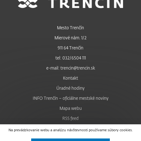
Mesto Trenčín
Mierové nám. 1/2
911 64 Trenčín
tel: 032/6504 111
e-mail: trencin@trencin.sk
Kontakt
Úradné hodiny
INFO Trenčín – oficiálne mestské noviny
Mapa webu
RSS feed
Nastavenie cookies
Na prevádzkovanie webu a analýzu návštevnosti používame súbory cookies.
Facebook