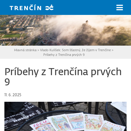
Prejsť na hlavný obsah
Hlavná stránka
>
Vlado Kulíšek: Som šťastný, že žijem v Trenčíne
>
Príbehy z Trenčína prvých 9
Príbehy z Trenčína prvých
9
11. 6. 2025