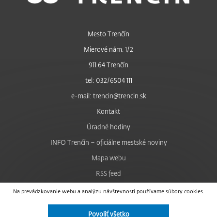
Mesto Trenčín
Mierové nám. 1/2
911 64 Trenčín
tel: 032/6504 111
e-mail: trencin@trencin.sk
Kontakt
Úradné hodiny
INFO Trenčín – oficiálne mestské noviny
Mapa webu
RSS feed
Nastavenie cookies
Na prevádzkovanie webu a analýzu návštevnosti používame súbory cookies.
Facebook
Povoliť všetko