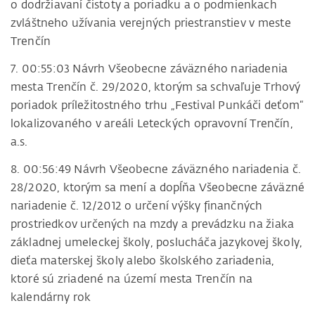
o dodržiavaní čistoty a poriadku a o podmienkach
zvláštneho užívania verejných priestranstiev v meste
Trenčín
7. 00:55:03 Návrh Všeobecne záväzného nariadenia
mesta Trenčín č. 29/2020, ktorým sa schvaľuje Trhový
poriadok príležitostného trhu „Festival Punkáči deťom“
lokalizovaného v areáli Leteckých opravovní Trenčín,
a.s.
8. 00:56:49 Návrh Všeobecne záväzného nariadenia č.
28/2020, ktorým sa mení a dopĺňa Všeobecne záväzné
nariadenie č. 12/2012 o určení výšky finančných
prostriedkov určených na mzdy a prevádzku na žiaka
základnej umeleckej školy, poslucháča jazykovej školy,
dieťa materskej školy alebo školského zariadenia,
ktoré sú zriadené na území mesta Trenčín na
kalendárny rok