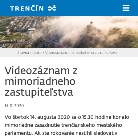
Prejsť na hlavný obsah
Hlavná stránka
>
Videozáznam z mimoriadneho zastupiteľstva
Videozáznam z
mimoriadneho
zastupiteľstva
14. 8. 2020
Vo štvrtok 14. augusta 2020 sa o 15.30 hodine konalo
mimoriadne zasadnutie trenčianskeho mestského
parlamentu. Ak ste rokovanie nestihli sledovať v