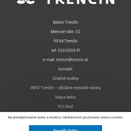
Mesto Trenčín
Mierové nám. 1/2
911 64 Trenčín
tel: 032/6504 111
e-mail: trencin@trencin.sk
Kontakt
Úradné hodiny
INFO Trenčín – oficiálne mestské noviny
Mapa webu
RSS feed
Nastavenie cookies
Na prevádzkovanie webu a analýzu návštevnosti používame súbory cookies.
Facebook
Povoliť všetko