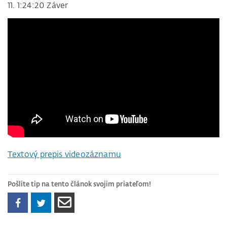
11. 1:24:20 Záver
Textový prepis videozáznamu
Pošlite tip na tento článok svojim priateľom!