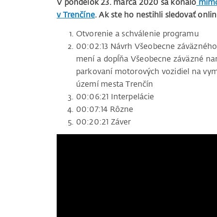
V pondelok 23. marca 2020 sa konalo
mimor
v Trenčíne
. Ak ste ho nestihli sledovať o
Otvorenie a schválenie programu
00:02:13 Návrh Všeobecne záväzného 
mení a dopĺňa Všeobecne záväzné nar
parkovaní motorových vozidiel na vy
území mesta Trenčín
00:06:21 Interpelácie
00:07:14 Rôzne
00:20:21 Záver