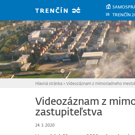
Prejsť na hlavný obsah
SAMOSPR
TRENČÍN 2
Hlavná stránka
>
Videozáznam z mimoriadneho mestské
Videozáznam z mimo
zastupiteľstva
24. 3. 2020