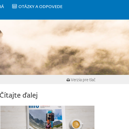
IÁ
OTÁZKY A ODPOVEDE
Verzia pre tlač
Čítajte ďalej