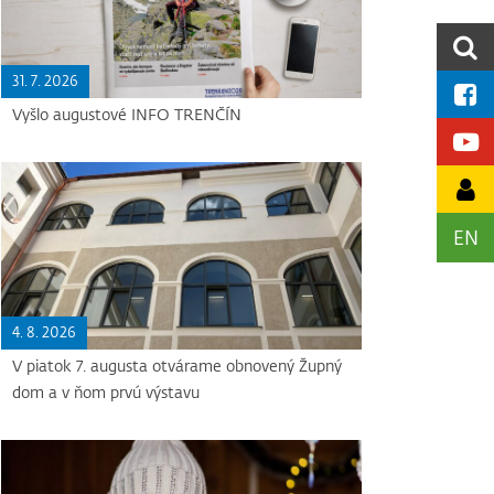
31. 7. 2026
Vyšlo augustové INFO TRENČÍN
EN
4. 8. 2026
V piatok 7. augusta otvárame obnovený Župný
dom a v ňom prvú výstavu