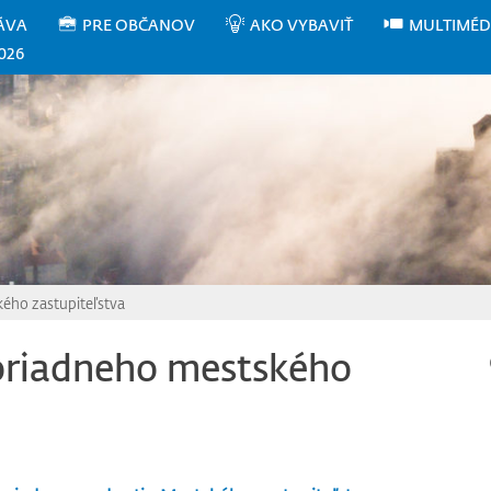
ÁVA
PRE OBČANOV
AKO VYBAVIŤ
MULTIMÉD
026
ho zastupiteľstva
riadneho mestského