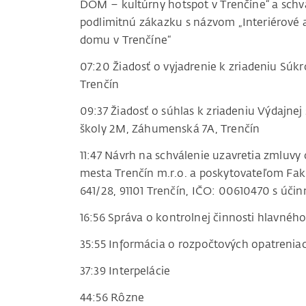
DOM – kultúrny hotspot v Trenčíne“ a schvá
podlimitnú zákazku s názvom „Interiérové 
domu v Trenčíne“
07:20 Žiadosť o vyjadrenie k zriadeniu Súkr
Trenčín
09:37 Žiadosť o súhlas k zriadeniu Výdajnej
školy 2M, Záhumenská 7A, Trenčín
11:47 Návrh na schválenie uzavretia zmluvy
mesta Trenčín m.r.o. a poskytovateľom Fak
641/28, 91101 Trenčín, IČO: 00610470 s úči
16:56 Správa o kontrolnej činnosti hlavnéh
35:55 Informácia o rozpočtových opatreni
37:39 Interpelácie
44:56 Rôzne