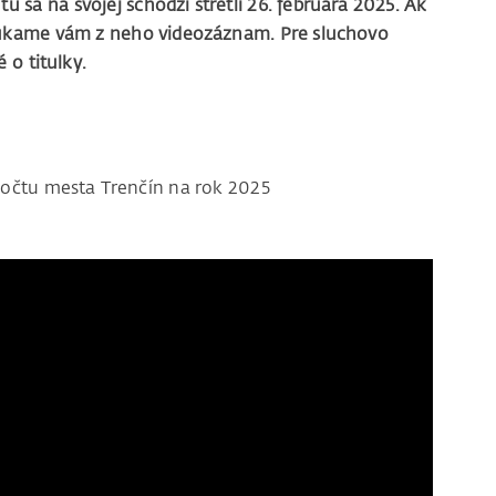
 sa na svojej schôdzi stretli 26. februára 2025. Ak
onúkame vám z neho videozáznam. Pre sluchovo
o titulky.
čtu mesta Trenčín na rok 2025