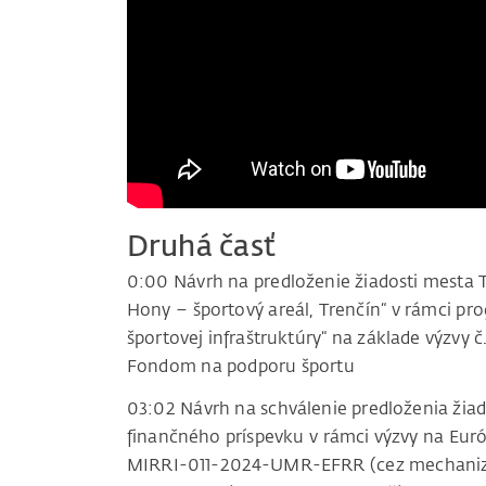
Druhá časť
0:00 Návrh na predloženie žiadosti mesta T
Hony – športový areál, Trenčín“ v rámci pr
športovej infraštruktúry“ na základe výzvy
Fondom na podporu športu
03:02 Návrh na schválenie predloženia žia
finančného príspevku v rámci výzvy na Eu
MIRRI-011-2024-UMR-EFRR (cez mechanizm