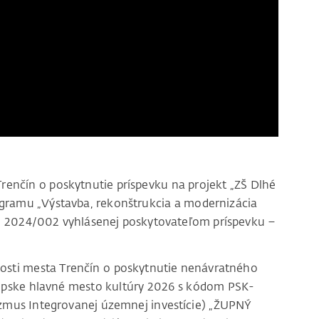
renčín o poskytnutie príspevku na projekt „ZŠ Dlhé
ogramu „Výstavba, rekonštrukcia a modernizácia
 č. 2024/002 vyhlásenej poskytovateľom príspevku –
dosti mesta Trenčín o poskytnutie nenávratného
rópske hlavné mesto kultúry 2026 s kódom PSK-
us Integrovanej územnej investície) „ŽUPNÝ