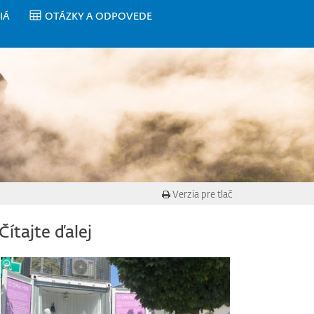
IÁ
OTÁZKY A ODPOVEDE
Verzia pre tlač
Čítajte ďalej