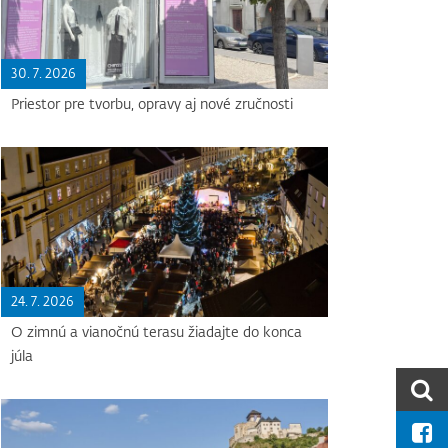
30. 7. 2026
Priestor pre tvorbu, opravy aj nové zručnosti
24. 7. 2026
O zimnú a vianočnú terasu žiadajte do konca
júla