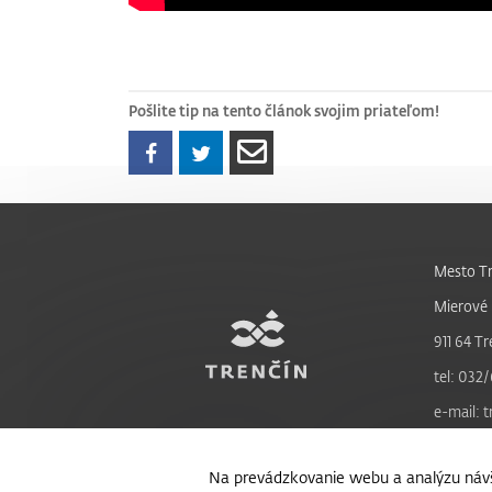
Pošlite tip na tento článok svojim priateľom!
Mesto Tr
Mierové 
911 64 Tr
tel: 032/
e-mail: 
Na prevádzkovanie webu a analýzu návš