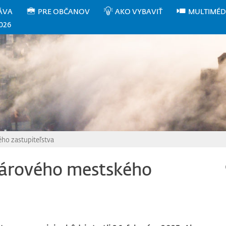
ÁVA
PRE OBČANOV
AKO VYBAVIŤ
MULTIMÉD
026
ho zastupiteľstva
uárového mestského