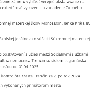
lenie zámeru vyhlásiť verejné obstarávanie na
a exteriérové vybavenie a zariadenie Župného
omnej materskej školy Montessori, Janka Kráľa 19,
 školskej jedálne ako súčasti Súkromnej materskej
 o poskytovaní služieb medzi Sociálnymi službami
ultná nemocnica Trenčín so sídlom Legionárska
nnosťou od 01.04.2025
o kontrolóra Mesta Trenčín za 2. polrok 2024
ach vykonaných primátorom mesta