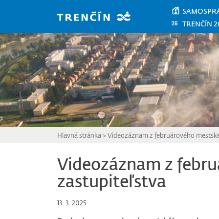
Prejsť na hlavný obsah
SAMOSPR
TRENČÍN 2
Hlavná stránka
>
Videozáznam z februárového mestské
Videozáznam z febr
zastupiteľstva
13. 3. 2025