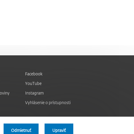
Facebook
YouTube
noviny
Instagram
Vyhlásenie o prístupnosti
Odmietnuť
Upraviť