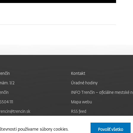
enčín
Kontakt
nám. 1/2
Úradné hodiny
enčín
INFO Trenčín – oficiálne mestské 
6504 111
Mapa webu
trencin@trencin.sk
RSS feed
Nastavenie cookies
tevnosti používame súbory cookies.
Povoliť všetko