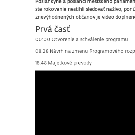
Poslankyne a poslanci mestského parlamentu
ste rokovanie nestihli sledovať naživo, p
znevýhodnených občanov je video doplnené 
Prvá časť
00:00 Otvorenie a schválenie programu
08:28 Návrh na zmenu Programového rozpo
18:48 Majetkové prevody