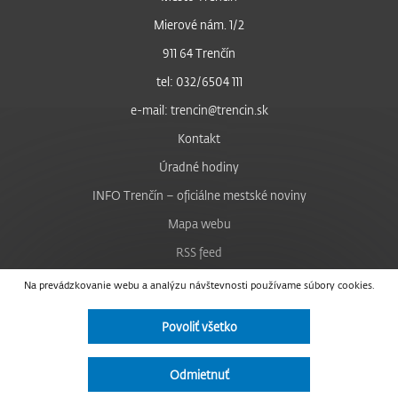
Mierové nám. 1/2
911 64 Trenčín
tel: 032/6504 111
e-mail: trencin@trencin.sk
Kontakt
Úradné hodiny
INFO Trenčín – oficiálne mestské noviny
Mapa webu
RSS feed
Nastavenie cookies
Na prevádzkovanie webu a analýzu návštevnosti používame súbory cookies.
Facebook
Povoliť všetko
YouTube
Instagram
Odmietnuť
Vyhlásenie o prístupnosti