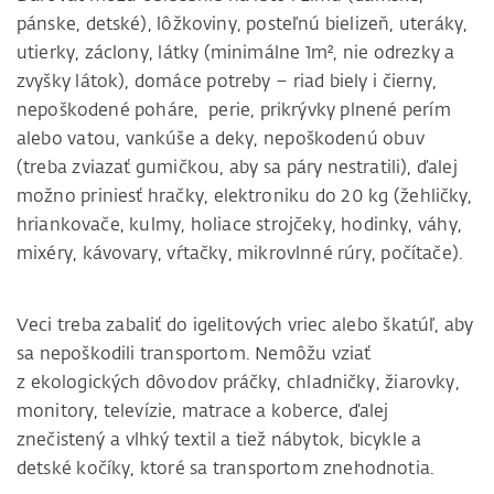
pánske, detské), lôžkoviny, posteľnú bielizeň, uteráky,
utierky, záclony, látky (minimálne 1m², nie odrezky a
zvyšky látok), domáce potreby – riad biely i čierny,
nepoškodené poháre, perie, prikrývky plnené perím
alebo vatou, vankúše a deky, nepoškodenú obuv
(treba zviazať gumičkou, aby sa páry nestratili), ďalej
možno priniesť hračky, elektroniku do 20 kg (žehličky,
hriankovače, kulmy, holiace strojčeky, hodinky, váhy,
mixéry, kávovary, vŕtačky, mikrovlnné rúry, počítače).
Veci treba zabaliť do igelitových vriec alebo škatúľ, aby
sa nepoškodili transportom. Nemôžu vziať
z ekologických dôvodov práčky, chladničky, žiarovky,
monitory, televízie, matrace a koberce, ďalej
znečistený a vlhký textil a tiež nábytok, bicykle a
detské kočíky, ktoré sa transportom znehodnotia.