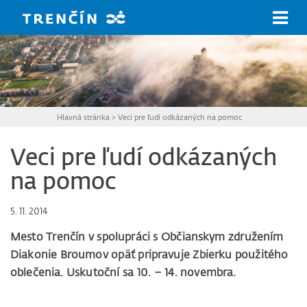
Prejsť na hlavný obsah
Hlavná stránka
>
Veci pre ľudí odkázaných na pomoc
Veci pre ľudí odkázaných
na pomoc
5. 11. 2014
Mesto Trenčín v spolupráci s Občianskym združením
Diakonie Broumov opäť pripravuje Zbierku použitého
oblečenia. Uskutoční sa 10. – 14. novembra.