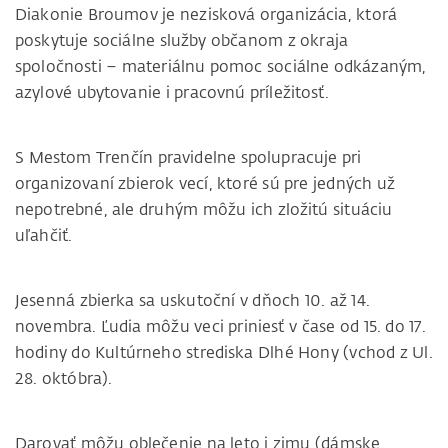
Diakonie Broumov je nezisková organizácia, ktorá
poskytuje sociálne služby občanom z okraja
spoločnosti – materiálnu pomoc sociálne odkázaným,
azylové ubytovanie i pracovnú príležitosť.
S Mestom Trenčín pravidelne spolupracuje pri
organizovaní zbierok vecí, ktoré sú pre jedných už
nepotrebné, ale druhým môžu ich zložitú situáciu
uľahčiť.
Jesenná zbierka sa uskutoční v dňoch 10. až 14.
novembra. Ľudia môžu veci priniesť v čase od 15. do 17.
hodiny do Kultúrneho strediska Dlhé Hony (vchod z Ul.
28. októbra).
Darovať môžu oblečenie na leto i zimu (dámske,