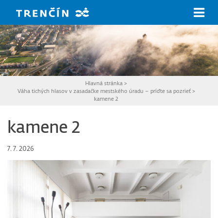
Prejsť na hlavný obsah
Hlavná stránka
>
Váha tichých hlasov v zasadačke mestského úradu – príďte sa pozrieť
>
kamene 2
kamene 2
7. 7. 2026