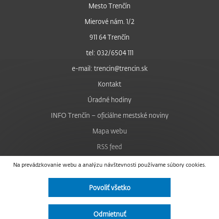
Mesto Trenčín
Mierové nám. 1/2
911 64 Trenčín
tel: 032/6504 111
e-mail: trencin@trencin.sk
Kontakt
Úradné hodiny
INFO Trenčín – oficiálne mestské noviny
Mapa webu
RSS feed
Nastavenie cookies
Na prevádzkovanie webu a analýzu návštevnosti používame súbory cookies.
Facebook
Povoliť všetko
YouTube
Instagram
Odmietnuť