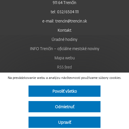
911 64 Trenčín
tel: 032/6504 111
e-mail: trencin@trencin.sk
Kontakt
Úradné hodiny
INFO Trenčín – oficiálne mestské noviny
Mapa webu
RSS feed
Nastavenie cookies
Na prevádzkovanie webu a analýzu návštevnosti používame súbory cookies.
Facebook
Povoliť všetko
YouTube
Instagram
Odmietnuť
Vyhlásenie o prístupnosti
Upraviť