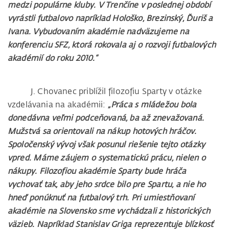
medzi populárne kluby. V Trenčíne v poslednej období
vyrástli futbalovo napríklad Hološko, Brezinský, Ďuriš a
Ivana. Vybudovaním akadémie nadväzujeme na
konferenciu SFZ, ktorá rokovala aj o rozvoji futbalových
akadémií do roku 2010.“
J. Chovanec priblížil filozofiu Sparty v otázke
vzdelávania na akadémii:
„Práca s mládežou bola
donedávna veľmi podceňovaná, ba až znevažovaná.
Mužstvá sa orientovali na nákup hotových hráčov.
Spoločenský vývoj však posunul riešenie tejto otázky
vpred. Máme záujem o systematickú prácu, nielen o
nákupy. Filozofiou akadémie Sparty bude hráča
vychovať tak, aby jeho srdce bilo pre Spartu, a nie ho
hneď ponúknuť na futbalový trh. Pri umiestňovaní
akadémie na Slovensko sme vychádzali z historických
väzieb. Napríklad Stanislav Griga reprezentuje blízkosť