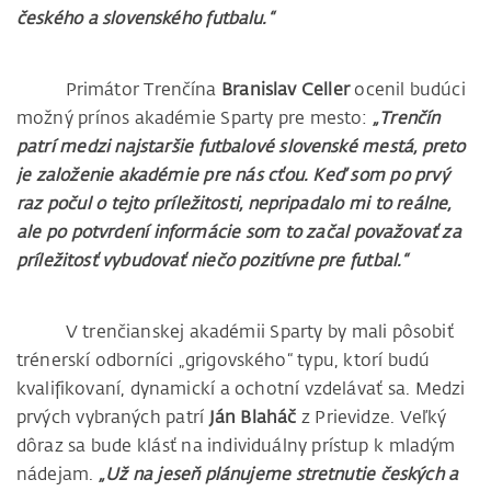
českého a slovenského futbalu.“
Primátor Trenčína
Branislav Celler
ocenil budúci
možný prínos akadémie Sparty pre mesto:
„Trenčín
patrí medzi najstaršie futbalové slovenské mestá, preto
je založenie akadémie pre nás cťou. Keď som po prvý
raz počul o tejto príležitosti, nepripadalo mi to reálne,
ale po potvrdení informácie som to začal považovať za
príležitosť vybudovať niečo pozitívne pre futbal.“
V trenčianskej akadémii Sparty by mali pôsobiť
trénerskí odborníci „grigovského“ typu, ktorí budú
kvalifikovaní, dynamickí a ochotní vzdelávať sa. Medzi
prvých vybraných patrí
Ján Blaháč
z Prievidze. Veľký
dôraz sa bude klásť na individuálny prístup k mladým
nádejam.
„Už na jeseň plánujeme stretnutie českých a