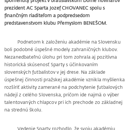
spomenutý projekt v bratislavskom Dome novinárov
prezident AC Sparta Jozef CHOVANEC spolu s
finančným riaditeľom a podpredsedom
predstavenstvom klubu Přemyslom BENEŠOM.
Podnetom k založeniu akadémie na Slovensku
boli podobné úspešné modely zahraničných klubov.
Nezanedbateľnú úlohu pri tom zohrala aj pozitívna
historická skúsenosť Sparty s účinkovaním
slovenských futbalistov v jej drese. Na základe
úspešnej činnosti pražskej akadémie vznikla myšlienka
rozšíriť aktivity zamerané na podchytenie futbalových
nádejí z celého Slovenska, pričom ide najmä o výber
talentovaných chlapcov pri ich prechode zo základnej
na strednú školu.
Vedenie Sparty rozhodlo, že svoju akadémiu