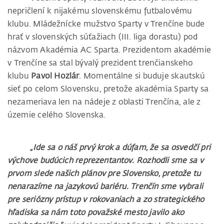
nepričlení k nijakému slovenskému futbalovému
klubu. Mládežnícke mužstvo Sparty v Trenčíne bude
hrať v slovenských súťažiach (III. liga dorastu) pod
názvom Akadémia AC Sparta. Prezidentom akadémie
v Trenčíne sa stal bývalý prezident trenčianskeho
klubu
Pavol Hozlár
. Momentálne si buduje skautskú
sieť po celom Slovensku, pretože akadémia Sparty sa
nezameriava len na nádeje z oblasti Trenčína, ale z
územie celého Slovenska.
„Ide sa o náš prvý krok a dúfam, že sa osvedčí pri
výchove budúcich reprezentantov. Rozhodli sme sa v
prvom slede našich plánov pre Slovensko, pretože tu
nenarazíme na jazykovú bariéru. Trenčín sme vybrali
pre seriózny prístup v rokovaniach a zo strategického
hľadiska sa nám toto považské mesto javilo ako