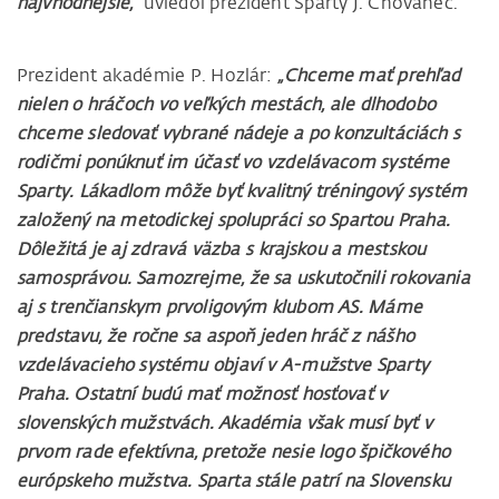
najvhodnejšie,“
uviedol prezident Sparty J. Chovanec.
Prezident akadémie P. Hozlár:
„Chceme mať prehľad
nielen o hráčoch vo veľkých mestách, ale dlhodobo
chceme sledovať vybrané nádeje a po konzultáciách s
rodičmi ponúknuť im účasť vo vzdelávacom systéme
Sparty. Lákadlom môže byť kvalitný tréningový systém
založený na metodickej spolupráci so Spartou Praha.
Dôležitá je aj zdravá väzba s krajskou a mestskou
samosprávou. Samozrejme, že sa uskutočnili rokovania
aj s trenčianskym prvoligovým klubom AS. Máme
predstavu, že ročne sa aspoň jeden hráč z nášho
vzdelávacieho systému objaví v A-mužstve Sparty
Praha. Ostatní budú mať možnosť hosťovať v
slovenských mužstvách. Akadémia však musí byť v
prvom rade efektívna, pretože nesie logo špičkového
európskeho mužstva. Sparta stále patrí na Slovensku