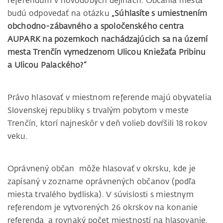
referendum v novodobých dejinách. Občania mesta
budú odpovedať na otázku
„Súhlasíte s umiestnením
obchodno-zábavného a spoločenského centra
AUPARK na pozemkoch nachádzajúcich sa na území
mesta Trenčín vymedzenom Ulicou Kniežaťa Pribinu
a Ulicou Palackého?“
Právo hlasovať v miestnom referende majú obyvatelia
Slovenskej republiky s trvalým pobytom v meste
Trenčín, ktorí najneskôr v deň volieb dovŕšili 18 rokov
veku.
Oprávnený občan môže hlasovať v okrsku, kde je
zapísaný v zozname oprávnených občanov (podľa
miesta trvalého bydliska). V súvislosti s miestnym
referendom je vytvorených 26 okrskov na konanie
referenda a rovnaký počet miestností na hlasovanie.